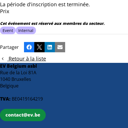
La période d'inscription est terminée.
Prix
Cet événement est réservé aux membres du secteur.
Event
Internal
Partager
Facebook
X
LinkedIn
Email
Retour à la liste
EV Belgium asbl
Rue de la Loi 81A
1040 Bruxelles
Belgique
TVA:
BE0419164219
contact@ev.be