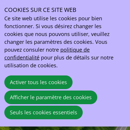
COOKIES SUR CE SITE WEB
jeu.
12
Ce site web utilise les cookies pour bien
juin
fonctionner. Si vous désirez changer les
2025
cookies que nous pouvons utiliser, veuillez
17:00
- 22:00
Dolce La Hulpe
changer les paramètres des cookies. Vous
Assemblée Générale et élections EV Belgium
pouvez consuler notre
politique de
confidentialité
pour plus de détails sur notre
L'assemblée générale statutaire se tiendra le
utilisation de cookies.
12 juin 2025. À l'issue de la réunion, nous
offrirons un walking dinner à tous les
Activer tous les cookies
participants.
Afficher le paramètre des cookies
Seuls les cookies essentiels