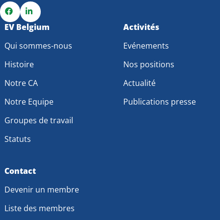
Go
EV Belgium
Go
Activités
to
to
Qui sommes-nous
Evénements
Facebook
LinkedIn
Histoire
Nos positions
Notre CA
Actualité
Notre Equipe
Publications presse
Groupes de travail
Statuts
Contact
Devenir un membre
Liste des membres