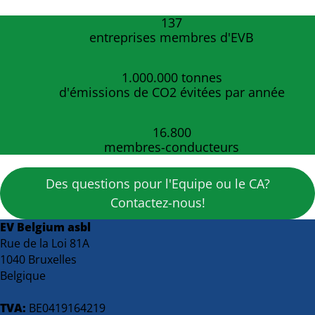
137
entreprises membres d'EVB
1.000.000
tonnes
d'émissions de CO2 évitées par année
16.800
membres-conducteurs
Des questions pour l'Equipe ou le CA?
Contactez-nous!
EV Belgium asbl
Rue de la Loi 81A
1040 Bruxelles
Belgique
TVA:
BE0419164219