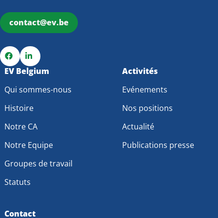
contact@ev.be
Go
EV Belgium
Go
Activités
to
to
Qui sommes-nous
Evénements
Facebook
LinkedIn
Histoire
Nos positions
Notre CA
Actualité
Notre Equipe
Publications presse
Groupes de travail
Statuts
Contact