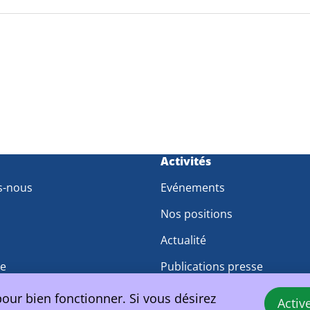
m
Activités
s-nous
Evénements
Nos positions
Actualité
pe
Publications presse
travail
pour bien fonctionner. Si vous désirez
Activ