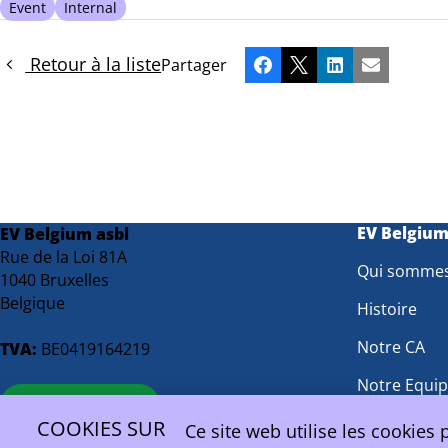
Event
Internal
Retour à la liste
Partager
Facebook
X
LinkedIn
Email
EV Belgiu
EV Belgium asbl
Rue de la Loi 81A
Qui somme
1040 Bruxelles
Belgique
Histoire
Notre CA
TVA:
BE0419164219
Notre Equi
contact@ev.be
Groupes de 
COOKIES SUR
Ce site web utilise les cookies 