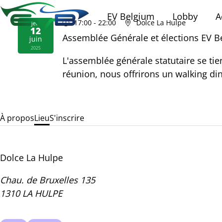
EV Belgium
Lobby
A
17:00
- 22:00
Dolce La Hulpe
jeu.
12
Assemblée Générale et élections EV 
juin
2025
L'assemblée générale statutaire se tien
réunion, nous offrirons un walking din
À propos
Lieu
S'inscrire
Dolce La Hulpe
Chau. de Bruxelles 135
1310 LA HULPE