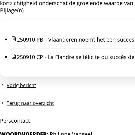
kortzichtigheid onderschat de groeiende waarde van 
Bijlage(n)
250910 PB - Vlaanderen noemt het een succes,
250910 CP - La Flandre se félicite du succès des
Vorig bericht
Persbericht:
België
viert
Terug naar overzicht
vandaag
100.000
Perscontact
publieke
laadpunten
WOORDVOERDER:
Philippe Vangeel