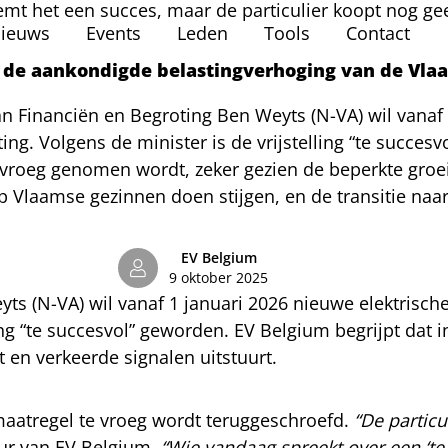
emt het een succes, maar de particulier koopt nog ge
ieuws
Events
Leden
Tools
Contact
 de aankondigde belastingverhoging van de Vla
an Financiën en Begroting Ben Weyts (N-VA) wil vanaf
ng. Volgens de minister is de vrijstelling “te succes
 vroeg genomen wordt, zeker gezien de beperkte groe
p Vlaamse gezinnen doen stijgen, en de transitie naa
EV Belgium
9 oktober 2025
ts (N-VA) wil vanaf 1 januari 2026 nieuwe elektrisc
lling “te succesvol” geworden. EV Belgium begrijpt da
en verkeerde signalen uitstuurt.
maatregel te vroeg wordt teruggeschroefd.
“De particu
eur van EV Belgium.
“Wie vandaag spreekt over een ‘te 