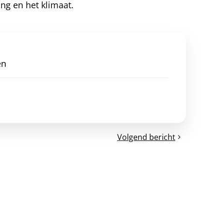
ing en het klimaat.
en
Volgend bericht
Persbericht
-
Begrotingsakkoord:
Accijnsverlaging
voor
elektriciteit