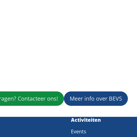
ragen? Contacteer ons!
Meer info over BEVS
m
Activiteiten
Events