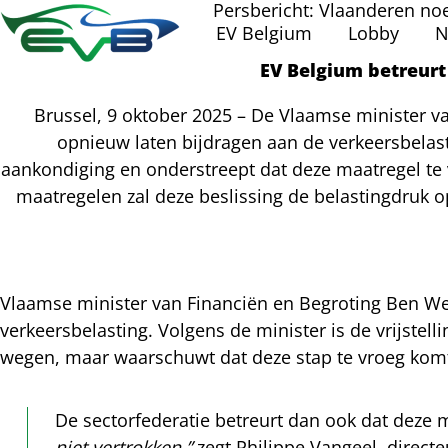
Persbericht: Vlaanderen no
EV Belgium
Lobby
N
EV Belgium betreurt
Brussel, 9 oktober 2025 – De Vlaamse minister v
opnieuw laten bijdragen aan de verkeersbelasti
aankondiging en onderstreept dat deze maatregel te
maatregelen zal deze beslissing de belastingdruk o
Vlaamse minister van Financiën en Begroting Ben Wey
verkeersbelasting. Volgens de minister is de vrijste
l
wegen, maar waarschuwt dat deze stap te vroeg komt 
cebook
cht
De sectorfederatie betreurt dan ook dat deze 
nkedIn
niet vertrokken,”
zegt Philippe Vangeel, direct