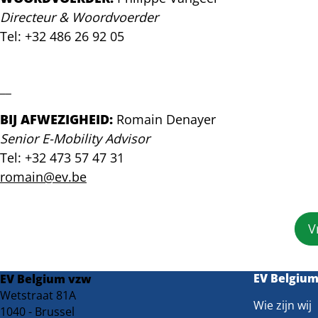
en
Directeur & Woordvoerder
kijkt
Tel: +32 486 26 92 05
vooruit
naar
philippe@ev.be
verdubbeling
tegen
__
2030
BIJ AFWEZIGHEID:
Romain Denayer
Senior E-Mobility Advisor
Tel: +32 473 57 47 31
romain@ev.be
V
EV Belgiu
EV Belgium vzw
Wetstraat 81A
Wie zijn wij
1040 - Brussel