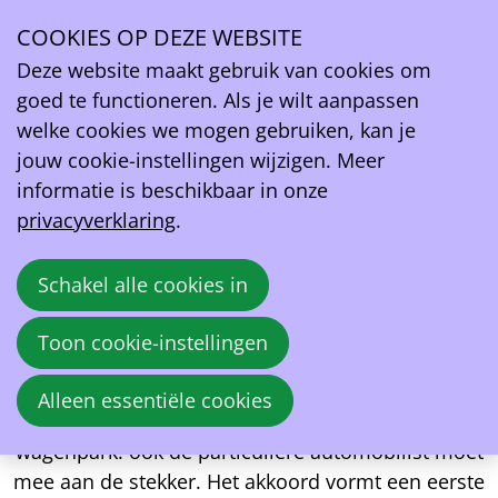
Persbericht - Begrotingsakkoord: Accijnsverlaging
voor elektriciteit
COOKIES OP DEZE WEBSITE
O
Deze website maakt gebruik van cookies om
m
goed te functioneren. Als je wilt aanpassen
De eerste fiscale verschuiving maakt de kloof
welke cookies we mogen gebruiken, kan je
tussen elektrisch en fossiel opnieuw groter.
jouw cookie-instellingen wijzigen. Meer
EV Belgium verwelkomt dat het federale
informatie is beschikbaar in onze
begrotingsakkoord eindelijk een eerste fiscale
privacyverklaring
.
verschuiving inzet die elektrisch rijden
aantrekkelijker maakt. De combinatie van een lichte
Schakel alle cookies in
accijnsverhoging op benzine en diesel en een
verlaging van de accijnzen op elektriciteit vergroot de
Toon cookie-instellingen
TCO-kloof duidelijk in het voordeel van de
elektrische wagen. Dit is niet alleen belangrijk voor
Alleen essentiële cookies
bedrijfswagens, maar vooral voor het private
wagenpark: ook de particuliere automobilist moet
mee aan de stekker. Het akkoord vormt een eerste