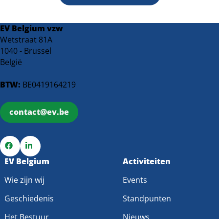
EV Belgium vzw
Wetstraat 81A
1040 - Brussel
België
BTW:
BE0419164219
contact@ev.be
Ga
EV Belgium
Ga
Activiteiten
naar
naar
Wie zijn wij
Events
Facebook
LinkedIn
Geschiedenis
Standpunten
Het Bestuur
Nieuws