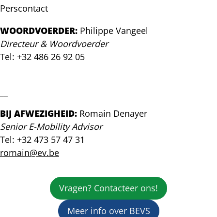
een
niet
Perscontact
succes,
twijfelen
maar
over
WOORDVOERDER:
Philippe Vangeel
de
2035
Directeur & Woordvoerder
particulier
Tel: +32 486 26 92 05
koopt
nog
philippe@ev.be
geen
elektrische
__
wagen
BIJ AFWEZIGHEID:
Romain Denayer
Senior E-Mobility Advisor
Tel: +32 473 57 47 31
romain@ev.be
Vragen? Contacteer ons!
Meer info over BEVS