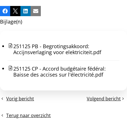
Deel
Facebook
X
LinkedIn
E-mail
dit
Bijlage(n)
bericht
251125 PB - Begrotingsakkoord:
Accijnsverlaging voor elektriciteit.pdf
251125 CP - Accord budgétaire fédéral:
Baisse des accises sur l'électricité.pdf
Vorig bericht
Volgend bericht
Persbericht:
Persbericht:
Vlaanderen
België
noemt
mag
Terug naar overzicht
het
nu