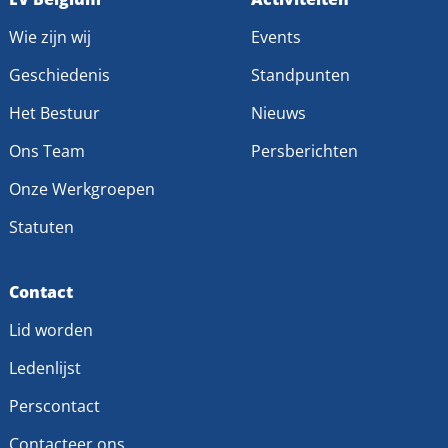
naar
naar
Wie zijn wij
Events
Facebook
LinkedIn
Geschiedenis
Standpunten
Het Bestuur
Nieuws
Ons Team
Persberichten
Onze Werkgroepen
Statuten
Contact
Lid worden
Ledenlijst
Perscontact
Contacteer ons