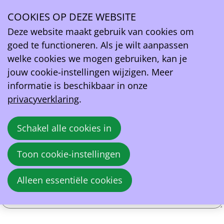
Contacteer ons
COOKIES OP DEZE WEBSITE
Voornaam
*
Ope
Deze website maakt gebruik van cookies om
men
goed te functioneren. Als je wilt aanpassen
Naam
*
welke cookies we mogen gebruiken, kan je
jouw cookie-instellingen wijzigen. Meer
E-mailadres
*
informatie is beschikbaar in onze
privacyverklaring
.
Bericht
*
Schakel alle cookies in
Toon cookie-instellingen
Alleen essentiële cookies