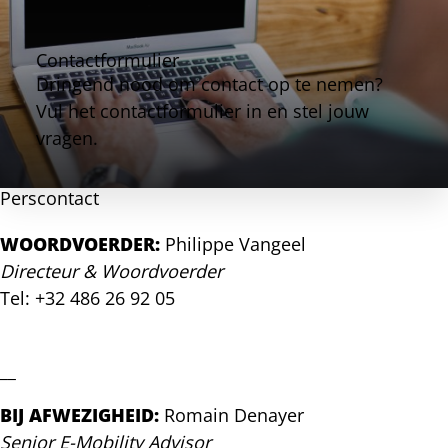
Contactformulier
Dringend nood om contact op te nemen?
Vul het contactformulier in en stel jouw
vragen.
Perscontact
WOORDVOERDER:
Philippe Vangeel
Directeur & Woordvoerder
Tel: +32 486 26 92 05
philippe@ev.be
__
BIJ AFWEZIGHEID:
Romain Denayer
Senior E-Mobility Advisor