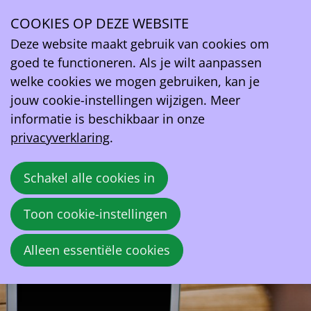
COOKIES OP DEZE WEBSITE
Ope
Deze website maakt gebruik van cookies om
men
goed te functioneren. Als je wilt aanpassen
welke cookies we mogen gebruiken, kan je
jouw cookie-instellingen wijzigen. Meer
informatie is beschikbaar in onze
Voeg mezelf toe aan de perslijst
Bent u een journalist en wenst u op de
privacyverklaring
.
hoogte te blijven ? Schijf je dan nu in op
onze perslijst en ontvang onze toekomstige
Schakel alle cookies in
persberichten als eerste
Toon cookie-instellingen
Alleen essentiële cookies