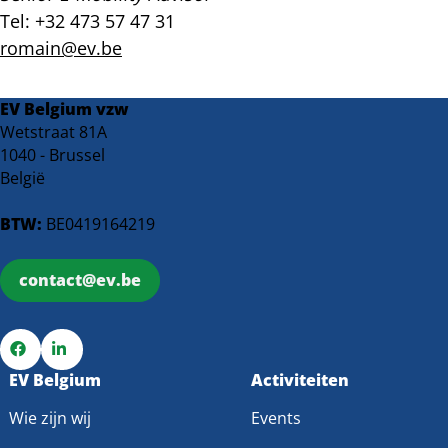
Tel: +32 473 57 47 31
romain@ev.be
EV Belgium vzw
Wetstraat 81A
1040 - Brussel
België
BTW:
BE0419164219
contact@ev.be
Ga
EV Belgium
Ga
Activiteiten
naar
naar
Wie zijn wij
Events
Facebook
LinkedIn