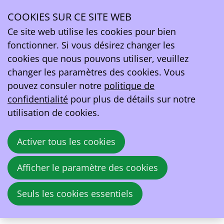
Lieu de l’événement EV Belgium 1ste
innovatiesessie: vehicle to grid
COOKIES SUR CE SITE WEB
Ope
Ce site web utilise les cookies pour bien
men
fonctionner. Si vous désirez changer les
jeu.
28
cookies que nous pouvons utiliser, veuillez
avr.
2022
changer les paramètres des cookies. Vous
pouvez consuler notre
politique de
12:00
- 16:00
Phoenix Office
confidentialité
pour plus de détails sur notre
EV Belgium 1ste innovatiesessie: vehicle to
utilisation de cookies.
grid
Op
donderdag
28 april
organiseren we een
Activer tous les cookies
1ste
innovatiesessie
, met meerdere
sprekers uit de sector.
Afficher le paramètre des cookies
Seuls les cookies essentiels
À propos
Lieu
S'inscrire