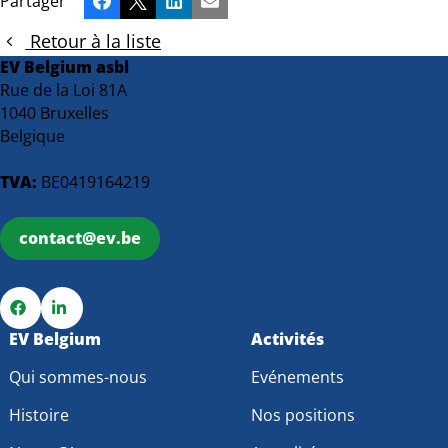
Partager
Facebook
X
LinkedIn
Email
Retour à la liste
EV Belgium asbl
Rue de la Loi 81A
1040 Bruxelles
Belgique
TVA:
BE0419164219
contact@ev.be
Go
EV Belgium
Go
Activités
to
to
Qui sommes-nous
Evénements
Facebook
LinkedIn
Histoire
Nos positions