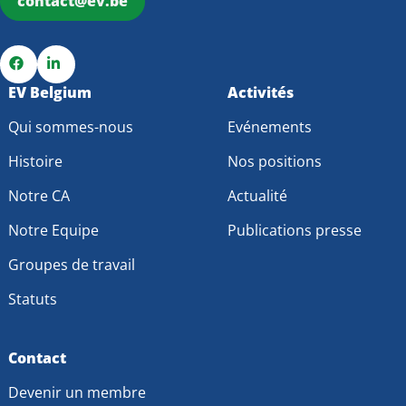
contact@ev.be
Go
EV Belgium
Go
Activités
to
to
Qui sommes-nous
Evénements
Facebook
LinkedIn
Histoire
Nos positions
Notre CA
Actualité
Notre Equipe
Publications presse
Groupes de travail
Statuts
Contact
Devenir un membre