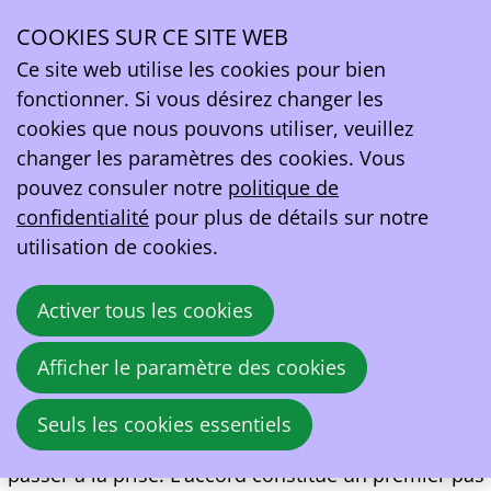
Communiqué de presse: Accord budgétaire : Baisse
des accises sur l'électricité
COOKIES SUR CE SITE WEB
Ce site web utilise les cookies pour bien
fonctionner. Si vous désirez changer les
Un premier « tax shift » creuse encore l'écart
cookies que nous pouvons utiliser, veuillez
entre l'électricité et les carburants fossiles.
changer les paramètres des cookies. Vous
EV Belgium se réjouit que l'accord budgétaire fédéral
pouvez consuler notre
politique de
engage enfin un premier shift fiscal qui rend la
confidentialité
pour plus de détails sur notre
conduite électrique plus attractive. La combinaison
utilisation de cookies.
d'une légère augmentation des accises sur l'essence
et le diesel et d'une réduction des accises sur
Activer tous les cookies
l'électricité creuse clairement l'écart en matière de
TCO en faveur de la voiture électrique. Cela est
Afficher le paramètre des cookies
important non seulement pour les voitures de
société, mais surtout pour le parc automobile privé :
Seuls les cookies essentiels
les automobilistes particuliers doivent eux aussi
passer à la prise. L'accord constitue un premier pas