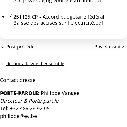
Accijnsverlaging voor elektriciteit.pdf
251125 CP - Accord budgétaire fédéral:
Baisse des accises sur l'électricité.pdf
Post précédent
Post suivant
La
Communiqué
Flandre
de
se
presse:
Retour à la vue d'ensemble
félicite
La
du
Belgique
Contact presse
succès
ne
des
doit
PORTE-PAROLE:
Philippe Vangeel
voitures
pas
Directeur & Porte-parole
électriques,
céder
Tel: +32 486 26 92 05
mais
sur
les
l'objectif
philippe@ev.be
particuliers
2035