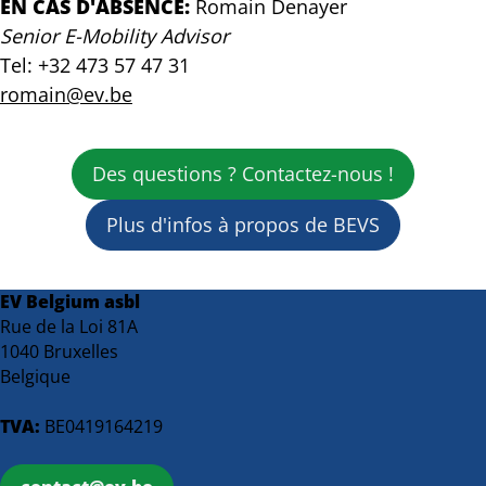
n'en
EN CAS D'ABSENCE:
Romain Denayer
achètent
Senior E-Mobility Advisor
toujours
Tel: +32 473 57 47 31
pas
romain@ev.be
Des questions ? Contactez-nous !
Plus d'infos à propos de BEVS
EV Belgium asbl
Rue de la Loi 81A
1040 Bruxelles
Belgique
TVA:
BE0419164219