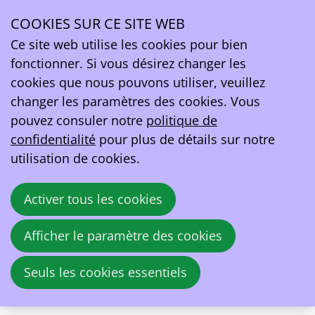
COOKIES SUR CE SITE WEB
mar.
01
Ce site web utilise les cookies pour bien
avr.
fonctionner. Si vous désirez changer les
2025
cookies que nous pouvons utiliser, veuillez
16:00
- 17:00
Online
changer les paramètres des cookies. Vous
WG EV Charging
pouvez consuler notre
politique de
confidentialité
pour plus de détails sur notre
Réunion mensuelle du groupe de travail au
utilisation de cookies.
cours de laquelle divers sujets sont
discutés. Les membres intéressés sont
Activer tous les cookies
invités à transmettre à l'avance leurs
principaux points de vue au secrétariat.
Afficher le paramètre des cookies
Seuls les cookies essentiels