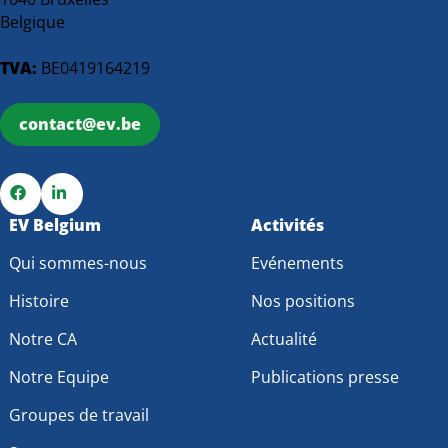
Belgique
TVA:
BE0419164219
contact@ev.be
Go
EV Belgium
Go
Activités
to
to
Qui sommes-nous
Evénements
Facebook
LinkedIn
Histoire
Nos positions
Notre CA
Actualité
Notre Equipe
Publications presse
Groupes de travail