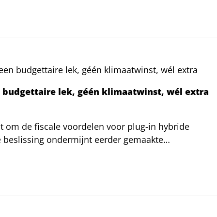
 een budgettaire lek, géén klimaatwinst, wél extra
n budgettaire lek, géén klimaatwinst, wél extra
st om de fiscale voordelen voor plug-in hybride
e beslissing ondermijnt eerder gemaakte
financiering in gevaar.