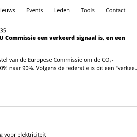
ieuws
Events
Leden
Tools
Contact
035
U Commissie een verkeerd signaal is, en een
rstel van de Europese Commissie om de CO₂-
0% naar 90%. Volgens de federatie is dit een "verkee
uto-industrie ondermijnt, net nu versnelling nodig is
e en de cruciale belangen van de vele investeringen,
 uitfasering van uitstoot te blijven verdedigen en de
ieuwe Europese onduidelijkheid.
 voor elektriciteit