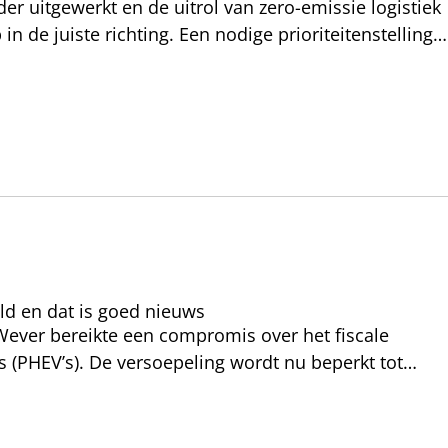
der uitgewerkt en de uitrol van zero-emissie logistiek
n de juiste richting. Een nodige prioriteitenstelling
 ambitieuzer kunnen zijn. Want 100% elektrische
ld en dat is goed nieuws
 Wever bereikte een compromis over het fiscale
 (PHEV’s). De versoepeling wordt nu beperkt tot
we voorstel helemaal anders is en dat het originele
lektrisch rijden de enige toekomstbestendige optie is
ciëntere manieren om zelfstandigen te ondersteunen in