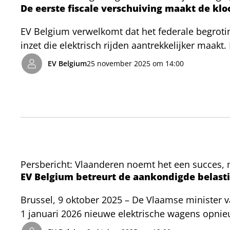
De eerste fiscale verschuiving maakt de kloo
EV Belgium verwelkomt dat het federale begrotin
inzet die elektrisch rijden aantrekkelijker maak
benzine en diesel en een verlaging van de accijnz
EV Belgium
25 november 2025 om 14:00
het voordeel van de elektrische wagen. Dit is ni
voor het private wagenpark: ook de particuliere
vormt een eerste duw in die richting.
Persbericht: Vlaanderen noemt het een succes, 
EV Belgium betreurt de aankondigde belast
Brussel, 9 oktober 2025 – De Vlaamse minister v
1 januari 2026 nieuwe elektrische wagens opnie
de minister is de vrijstelling “te succesvol” ge