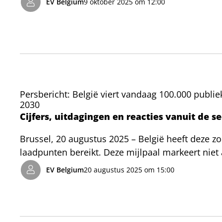
EV Belgium
9 oktober 2025 om 12:00
onderstreept dat deze maatregel te vroeg genom
private EV-markt. Zonder bijkomende maatregele
gezinnen doen stijgen, en de transitie naar zero
Persbericht: België viert vandaag 100.000 publie
2030
Cijfers, uitdagingen en reacties vanuit de se
Brussel, 20 augustus 2025 – België heeft deze 
laadpunten bereikt. Deze mijlpaal markeert niet
elektrificatie van mobiliteit, maar bevestigt op
EV Belgium
20 augustus 2025 om 15:00
Wat tien jaar geleden begon als een niche voor 
historische mijlpaal vierden EV Belgium en het
symbolisch evenement op de Vrije Universiteit 
figuren uit de sector samen om de indrukwekkende