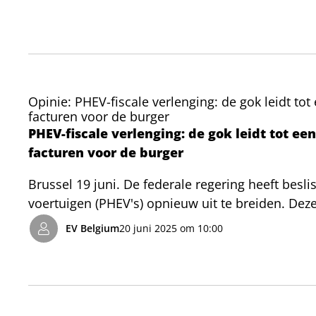
hun mobiliteitskeuze.
Opinie: PHEV-fiscale verlenging: de gok leidt tot
facturen voor de burger
PHEV-fiscale verlenging: de gok leidt tot ee
facturen voor de burger
Brussel 19 juni. De federale regering heeft besli
voertuigen (PHEV's) opnieuw uit te breiden. Dez
klimaatbeloften en brengt aanzienlijke Europese 
EV Belgium
20 juni 2025 om 10:00