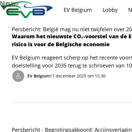
Nieuws
EV Belgium
Lobby
N
Persbericht: België mag nu niet twijfelen over 2
Waarom het nieuwste CO₂-voorstel van de E
risico is voor de Belgische economie
EV Belgium reageert scherp op het recente voo
doelstelling voor 2035 terug te schroeven van 10
signaal" dat de economische zekerheid voor de a
EV Belgium
17 december 2025 om 15:30
Gezien België’s koploperspositie in elektrificati
roept EV Belgium de overheid op om de volledige
Belgische economie niet te laten lijden onder n
Persbericht - Begrotingsakkoord: Accijnsverlaging