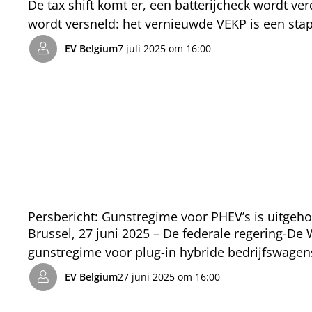
De tax shift komt er, een batterijcheck wordt ver
wordt versneld: het vernieuwde VEKP is een stap i
volgens EV Belgium, al had de regering nog iets
EV Belgium
7 juli 2025 om 16:00
mobiliteit is vandaag binnen handbereik.
Persbericht: Gunstregime voor PHEV’s is uitgeho
Brussel, 27 juni 2025 – De federale regering-De
gunstregime voor plug-in hybride bedrijfswagens
zelfstandigen. EV Belgium stelt vast dat dit nieu
EV Belgium
27 juni 2025 om 16:00
voorstel is uitgehold. Dit bewijst nogmaals dat e
Volgens de sectorfederatie zijn er andere, effi