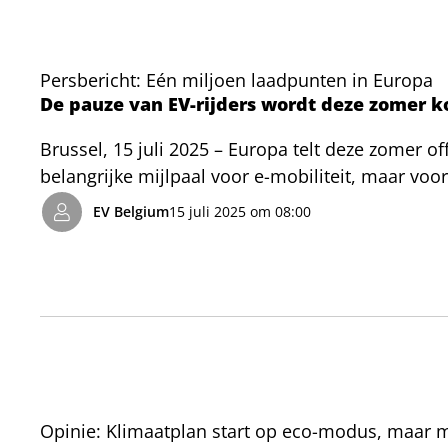
bespreken en de koers voor de toekomst uit te z
inspanningen van de overheid en bedrijven en be
EV-markt.
Persbericht: Eén miljoen laadpunten in Europa
De pauze van EV-rijders wordt deze zomer ko
Brussel, 15 juli 2025 – Europa telt deze zomer o
belangrijke mijlpaal voor e-mobiliteit, maar voo
nog nooit zo eenvoudig was. Wat vroeger nog ee
EV Belgium
15 juli 2025 om 08:00
uitgegroeid tot een netwerk dat Europees reizen
zien we dezelfde versnelling: het laadnetwerk is
gebruiksvriendelijker en sneller dan ooit tevoren.
op vooruit, mede dankzij het Europees regelgev
elektromobiliteit, is dit dan ook het gepaste m
vol reis-plezier.
Opinie: Klimaatplan start op eco-modus, maar 