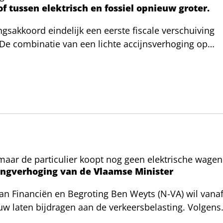
f tussen elektrisch en fossiel opnieuw groter.
gsakkoord eindelijk een eerste fiscale verschuiving
t. De combinatie van een lichte accijnsverhoging op
en op elektriciteit vergroot de TCO-kloof duidelijk in
et alleen belangrijk voor bedrijfswagens, maar vooral
 automobilist moet mee aan de stekker. Het akkoord
maar de particulier koopt nog geen elektrische wagen
ingverhoging van de Vlaamse Minister
an Financiën en Begroting Ben Weyts (N-VA) wil vana
uw laten bijdragen aan de verkeersbelasting. Volgens
worden. EV Belgium betreurt deze aankondiging en