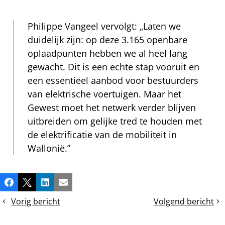
Philippe Vangeel vervolgt: „Laten we
duidelijk zijn: op deze 3.165 openbare
oplaadpunten hebben we al heel lang
gewacht. Dit is een echte stap vooruit en
een essentieel aanbod voor bestuurders
van elektrische voertuigen. Maar het
Gewest moet het netwerk verder blijven
uitbreiden om gelijke tred te houden met
de elektrificatie van de mobiliteit in
Wallonië.”
Deel
Facebook
X
LinkedIn
E-mail
dit
Vorig bericht
Volgend bericht
bericht
Persbericht
Persbericht
–
–