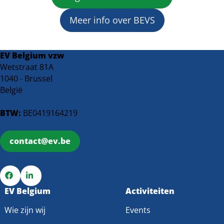
Meer info over BEVS
EV Belgium vzw
Wetstraat 81A
1040 - Brussel
België
BTW:
BE0419164219
contact@ev.be
Ga
EV Belgium
Ga
Activiteiten
naar
naar
Wie zijn wij
Events
Facebook
LinkedIn