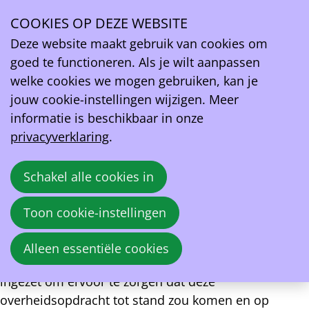
Persbericht – Wallonië: EV Belgium verwelkomt de
ingebruikname van de eerste van 3.165 publieke
COOKIES OP DEZE WEBSITE
Ope
laadpalen
Deze website maakt gebruik van cookies om
men
goed te functioneren. Als je wilt aanpassen
Namen, 1 juli 2026. EV Belgium was aanwezig bij de
welke cookies we mogen gebruiken, kan je
inhuldiging van de allereerste openbare laadpalen
jouw cookie-instellingen wijzigen. Meer
die door ENGIE Vianeo zijn geïnstalleerd – in het
informatie is beschikbaar in onze
kader van de eerste regionale concessie die in
privacyverklaring
.
Wallonië is toegekend. In twee jaar tijd zullen 3.165
laadpunten worden geïnstalleerd.
Schakel alle cookies in
Toon cookie-instellingen
EV Belgium
1 juli 2026
Voor EV Belgium markeert dit moment de bekroning
Alleen essentiële cookies
van een langdurig traject: we hebben ons actief
ingezet om ervoor te zorgen dat deze
overheidsopdracht tot stand zou komen en op