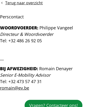
Een
20.000
Terug naar overzicht
half
extra
miljoen
laadpunten
Perscontact
keer
in
elektrisch:
6
WOORDVOERDER:
Philippe Vangeel
Belgisch
maanden
Directeur & Woordvoerder
wagenpark
tijd:
Tel: +32 486 26 92 05
bereikt
Belgische
opnieuw
laadpalensector
philippe@ev.be
een
zet
belangrijke
ijzersterke
__
mijlpaal
groei
voort
BIJ AFWEZIGHEID:
Romain Denayer
in
Senior E-Mobility Advisor
2026
Tel: +32 473 57 47 31
romain@ev.be
Vragen? Contacteer ons!