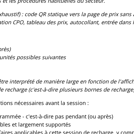
es et les procédures habituelles du secteur.
austif) : code QR statique vers la page de prix sans a
cation CPO, tableau des prix, autocollant, entrée dans l
près)
 unités possibles suivantes
tre interprété de manière large en fonction de l'affic
e recharge (c'est-à-dire plusieurs bornes de recharge)
tions nécessaires avant la session :
grammée - c'est-à-dire pas pendant (ou après)
bles et largement supportés
faires applicables à cette session de recharge, y comp