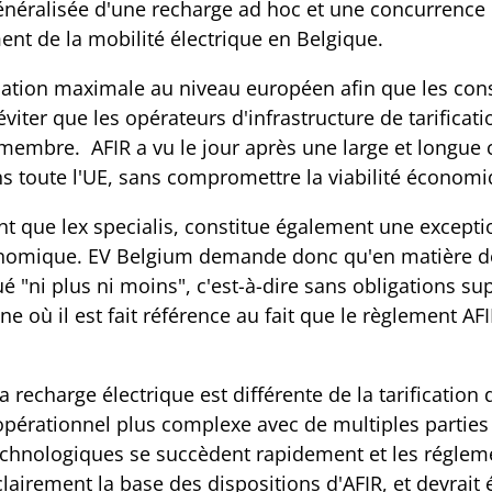
généralisée d'une recharge ad hoc et une concurrenc
ment de la mobilité électrique en Belgique.
isation maximale au niveau européen afin que les co
iter que les opérateurs d'infrastructure de tarificati
 membre. AFIR a vu le jour après une large et longue 
 toute l'UE, sans compromettre la viabilité économi
ant que lex specialis, constitue également une except
nomique. EV Belgium demande donc qu'en matière de t
é "ni plus ni moins", c'est-à-dire sans obligations s
e où il est fait référence au fait que le règlement A
 recharge électrique est différente de la tarification 
pérationnel plus complexe avec de multiples parties 
technologiques se succèdent rapidement et les régle
t clairement la base des dispositions d'AFIR, et devra