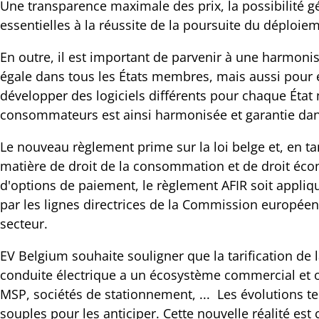
ager
Une transparence maximale des prix, la possibilité 
cebook
e
essentielles à la réussite de la poursuite du déploie
ication!
En outre, il est important de parvenir à une harmon
nkedIn
égale dans tous les États membres, mais aussi pour év
ail
développer des logiciels différents pour chaque État
consommateurs est ainsi harmonisée et garantie dans
Le nouveau règlement prime sur la loi belge et, en t
matière de droit de la consommation et de droit éco
d'options de paiement, le règlement AFIR soit appliqu
par les lignes directrices de la Commission européenn
secteur.
EV Belgium souhaite souligner que la tarification de la
conduite électrique a un écosystème commercial et o
MSP, sociétés de stationnement, ... Les évolutions 
souples pour les anticiper. Cette nouvelle réalité es