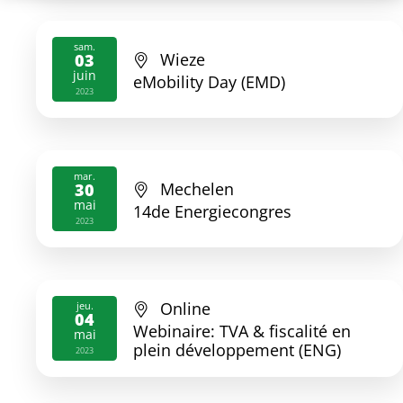
sam.
Wieze
03
juin
eMobility Day (EMD)
2023
mar.
Mechelen
30
mai
14de Energiecongres
2023
Online
jeu.
04
Webinaire: TVA & fiscalité en
mai
plein développement (ENG)
2023