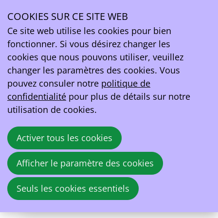
Événements passés
COOKIES SUR CE SITE WEB
Ope
Ce site web utilise les cookies pour bien
men
13–16
München
fonctionner. Si vous désirez changer les
juin
Power2Drive
2023
cookies que nous pouvons utiliser, veuillez
changer les paramètres des cookies. Vous
pouvez consuler notre
politique de
confidentialité
pour plus de détails sur notre
Sacramento
11–14
utilisation de cookies.
Electric Vehicles Symposium -
juin
2023
EVS36
Activer tous les cookies
Afficher le paramètre des cookies
jeu.
Brussel
08
Seuls les cookies essentiels
juin
Mobility Tomorrow Conference
2023