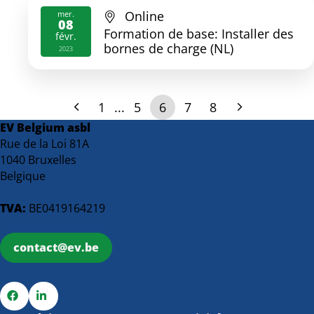
Online
mer.
08
Formation de base: Installer des
févr.
bornes de charge (NL)
2023
1
...
5
6
7
8
EV Belgium asbl
Rue de la Loi 81A
1040 Bruxelles
Belgique
TVA:
BE0419164219
contact@ev.be