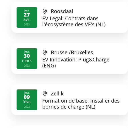
Roosdaal
jeu.
27
EV Legal: Contrats dans
avr.
l'écosystème des VE's (NL)
2023
Brussel/Bruxelles
jeu.
30
EV Innovation: Plug&Charge
mars
(ENG)
2023
Zellik
jeu.
09
Formation de base: Installer des
févr.
bornes de charge (NL)
2023