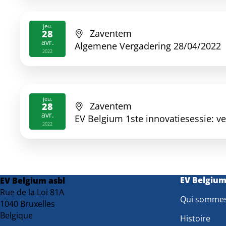
jeu.
Zaventem
28
avr.
Algemene Vergadering 28/04/2022
2022
jeu.
Zaventem
28
avr.
EV Belgium 1ste innovatiesessie: veh
2022
EV Belgiu
EV Belgium asbl
Rue de la Loi 81A
Qui somme
1040 Bruxelles
Belgique
Histoire