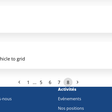
icle to grid
1
...
5
6
7
8
m
Activités
s-nous
Evénements
Nos positions