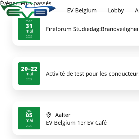
Événements passés
EV Belgium
Lobby
A
mar.
31
Fireforum Studiedag:Brandveiligheid
mai
2022
20–22
Activité de test pour les conducteu
mai
2022
jeu.
Aalter
05
mai
EV Belgium 1er EV Café
2022