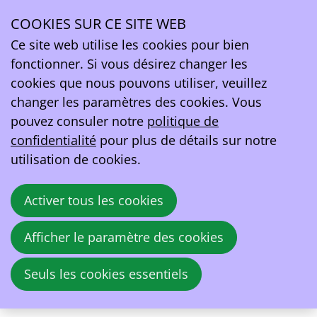
À propos de l’événement On thE Move 2023
COOKIES SUR CE SITE WEB
Ce site web utilise les cookies pour bien
mar.
28
fonctionner. Si vous désirez changer les
nov.
cookies que nous pouvons utiliser, veuillez
2023
changer les paramètres des cookies. Vous
09:00
- 20:00
Autoworld
pouvez consuler notre
politique de
On thE Move 2023
confidentialité
pour plus de détails sur notre
utilisation de cookies.
Comment électrifier votre flotte
rapidement et efficacement?
Activer tous les cookies
EV Belgium et FLEET.be
organisent un
congrès pour le secteur automobile : “on
Afficher le paramètre des cookies
thE-MOVE”, durant lequel plusieurs sujets et
développements au sein de l’écosystème
Seuls les cookies essentiels
belge de l’e-mobilité sont abordés.