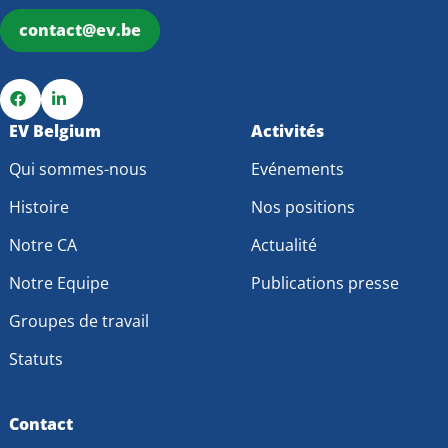
contact@ev.be
Go
EV Belgium
Go
Activités
to
to
Qui sommes-nous
Evénements
Facebook
LinkedIn
Histoire
Nos positions
Notre CA
Actualité
Notre Equipe
Publications presse
Groupes de travail
Statuts
Contact