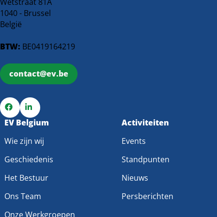
Wetstraat 81A
1040 - Brussel
België
BTW:
BE0419164219
contact@ev.be
Ga
EV Belgium
Ga
Activiteiten
naar
naar
Wie zijn wij
Events
Facebook
LinkedIn
Geschiedenis
Standpunten
Het Bestuur
Nieuws
Ons Team
Persberichten
Onze Werkgroepen