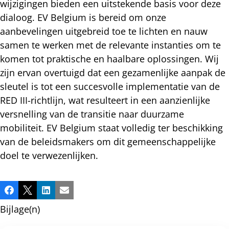
wijzigingen bieden een uitstekende basis voor deze
dialoog. EV Belgium is bereid om onze
aanbevelingen uitgebreid toe te lichten en nauw
samen te werken met de relevante instanties om te
komen tot praktische en haalbare oplossingen. Wij
zijn ervan overtuigd dat een gezamenlijke aanpak de
sleutel is tot een succesvolle implementatie van de
RED III-richtlijn, wat resulteert in een aanzienlijke
versnelling van de transitie naar duurzame
mobiliteit. EV Belgium staat volledig ter beschikking
van de beleidsmakers om dit gemeenschappelijke
doel te verwezenlijken.
Deel
Facebook
X
LinkedIn
E-mail
dit
Bijlage(n)
bericht