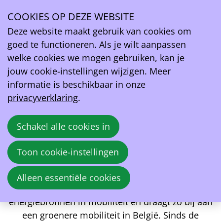
Lobby
COOKIES OP DEZE WEBSITE
Ope
Aanbeveling EV Belgium: Praktische verbeteringen voor
Deze website maakt gebruik van cookies om
men
het register voor hernieuwbare energie in wegtransport
goed te functioneren. Als je wilt aanpassen
welke cookies we mogen gebruiken, kan je
Aanbeveling EV Belgium: Praktische verbeteringen
voor het register voor hernieuwbare energie in
jouw cookie-instellingen wijzigen. Meer
wegtransport
informatie is beschikbaar in onze
privacyverklaring
.
EV Belgium waardeert de inspanningen van de FOD
Economie bij de ontwikkeling van het Register voor
Schakel alle cookies in
Hernieuwbare Energie in Transport. Wij erkennen ten
volle het belang van dit register in het kader van de
Toon cookie-instellingen
omzetting van de RED II(I)-richtlijn en de verdere
verduurzaming van de transportsector. Het systeem
Alleen essentiële cookies
stimuleert de overgang naar hernieuwbare
energiebronnen in mobiliteit en draagt zo bij aan
een groenere mobiliteit in België. Sinds de