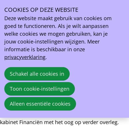
Lobby
COOKIES OP DEZE WEBSITE
Ope
Standpunt rond terugbetaling kosten thuisladen
Deze website maakt gebruik van cookies om
men
goed te functioneren. Als je wilt aanpassen
Standpunt rond terugbetaling kosten thuisladen
welke cookies we mogen gebruiken, kan je
jouw cookie-instellingen wijzigen. Meer
De werkgroep CPO MSP van EV Belgium heeft een
informatie is beschikbaar in onze
standpunt uitgewerkt rond de terugbetaling door
privacyverklaring
.
werkgevers van kosten voor thuisladen.
Schakel alle cookies in
EV Belgium
3 maart 2022 om 10:00
Toon cookie-instellingen
Bedoeling is om te komen tot een werkbare en
eenvoudige regeling die ook investeringen in PV
Alleen essentiële cookies
panelen of stationaire batterijen stimuleert. Het
standpunt werd ondertussen overgemaakt aan het
kabinet Financiën met het oog op verder overleg.