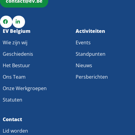
contact@ev.be
Ga
EV Belgium
Ga
Activiteiten
naar
naar
Wie zijn wij
Events
Facebook
LinkedIn
Geschiedenis
Standpunten
Het Bestuur
Nieuws
Ons Team
Persberichten
Onze Werkgroepen
Statuten
Contact
Lid worden