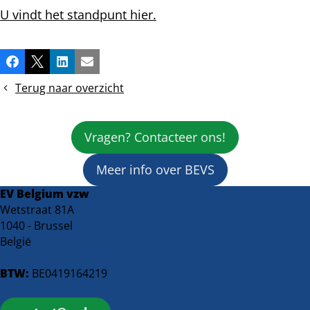
U vindt het standpunt hier.
Deel
Facebook
X
LinkedIn
E-mail
dit
Terug naar overzicht
bericht
Vragen? Contacteer ons!
Meer info over BEVS
EV Belgium vzw
Wetstraat 81A
1040 - Brussel
België
BTW:
BE0419164219