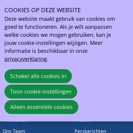
Eco-Movement
COOKIES OP DEZE WEBSITE
Geen relaties gevonden.
Ope
EV Belgium vzw
Deze website maakt gebruik van cookies om
men
Wetstraat 81A
goed te functioneren. Als je wilt aanpassen
1040 - Brussel
welke cookies we mogen gebruiken, kan je
België
jouw cookie-instellingen wijzigen. Meer
informatie is beschikbaar in onze
BTW:
BE0419164219
privacyverklaring
.
contact@ev.be
Schakel alle cookies in
EV Belgium
Activiteiten
Toon cookie-instellingen
Wie zijn wij
Events
Alleen essentiële cookies
Geschiedenis
Standpunten
Het Bestuur
Nieuws
Ons Team
Persberichten