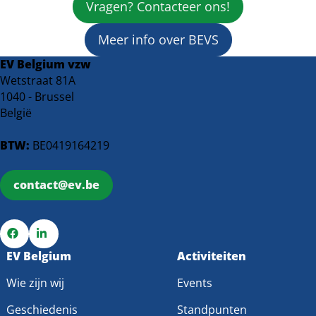
Vlaamse
hybrides:
Vragen? Contacteer ons!
regeerakkoord:
wie
Gemiste
betaalt
Meer info over BEVS
kansen
de
EV Belgium vzw
voor
factuur?
Wetstraat 81A
een
1040 - Brussel
duurzame
België
transitie
BTW:
BE0419164219
contact@ev.be
Ga
EV Belgium
Ga
Activiteiten
naar
naar
Wie zijn wij
Events
Facebook
LinkedIn
Geschiedenis
Standpunten