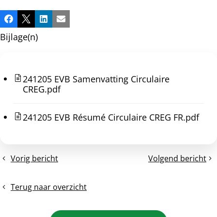
Deel
Facebook
X
LinkedIn
E-mail
dit
Bijlage(n)
bericht
241205 EVB Samenvatting Circulaire
CREG.pdf
241205 EVB Résumé Circulaire CREG FR.pdf
Vorig bericht
Volgend bericht
Reactie
Vernieuwde
EV
aftrekbaarheid
Belgium
voor
Terug naar overzicht
op
plug-
het
in-