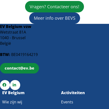
voertuigen
Vlaamse
Vragen? Contacteer ons!
flexibel
regeerakkoord:
inzetten?
Gemiste
Meer info over BEVS
kansen
EV Belgium vzw
voor
Wetstraat 81A
een
1040 - Brussel
duurzame
België
transitie
BTW:
BE0419164219
contact@ev.be
Ga
EV Belgium
Ga
Activiteiten
naar
naar
Wie zijn wij
Events
Facebook
LinkedIn