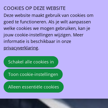
Opinie: duidelijkheid rond CREG-tarieven is goed
nieuws!
COOKIES OP DEZE WEBSITE
Deze website maakt gebruik van cookies om
goed te functioneren. Als je wilt aanpassen
Recent kondigde minister van Financiën Vincent Van
welke cookies we mogen gebruiken, kan je
Peteghem (CD&V) - na lang aandringen van EV
jouw cookie-instellingen wijzigen. Meer
Belgium en heel wat discussies - aan dat de fiscus
informatie is beschikbaar in onze
klaarheid zal scheppen rond de terugbetaling van het
privacyverklaring
.
thuisladen van elektrische bedrijfswagens. Dit komt
als reactie op de onzekerheid die heerst onder EV-
gebruikers en werkgevers.
Schakel alle cookies in
Toon cookie-instellingen
EV Belgium
27 september 2024 om 16:30
Alleen essentiële cookies