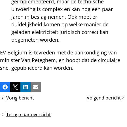
geïmplementeerd, maar de technische
uitvoering is complex en kan nog een paar
jaren in beslag nemen. Ook moet er
duidelijkheid komen op welke manier de
geladen elektriciteit juridisch correct kan
opgemeten worden.
EV Belgium is tevreden met de aankondiging van
minister Van Peteghem, en hoopt dat de circulaire
snel gepubliceerd kan worden.
Deel
Facebook
X
LinkedIn
E-mail
dit
Vorig bericht
Volgend bericht
bericht
Opinie:
Reactie
extra
EV
kerncentrales
Belgium
Terug naar overzicht
of
op
elektrische
het