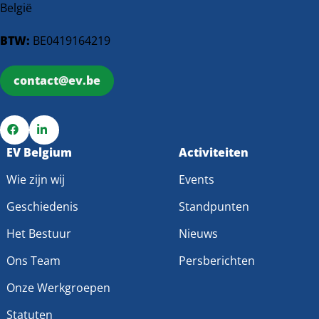
België
BTW:
BE0419164219
contact@ev.be
Ga
EV Belgium
Ga
Activiteiten
naar
naar
Wie zijn wij
Events
Facebook
LinkedIn
Geschiedenis
Standpunten
Het Bestuur
Nieuws
Ons Team
Persberichten
Onze Werkgroepen
Statuten