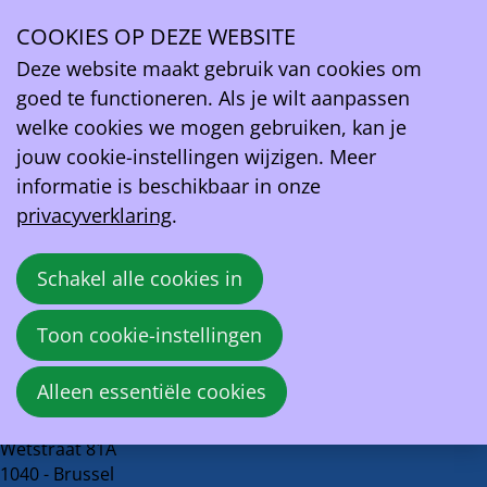
Het Nieuwsblad / GvA / HBvL
COOKIES OP DEZE WEBSITE
Ope
Deze website maakt gebruik van cookies om
Meerdere elektrische auto's vallen in panne
men
goed te functioneren. Als je wilt aanpassen
met lege batterij
welke cookies we mogen gebruiken, kan je
jouw cookie-instellingen wijzigen. Meer
12 januari 2026 om 13:00
informatie is beschikbaar in onze
Gilles Niesen, Cédric Pollenus
privacyverklaring
.
Bron:
Het Nieuwsblad
Schakel alle cookies in
Deel
Facebook
X
LinkedIn
E-mail
Toon cookie-instellingen
dit
Terug naar overzicht
bericht
Alleen essentiële cookies
EV Belgium vzw
Wetstraat 81A
1040 - Brussel