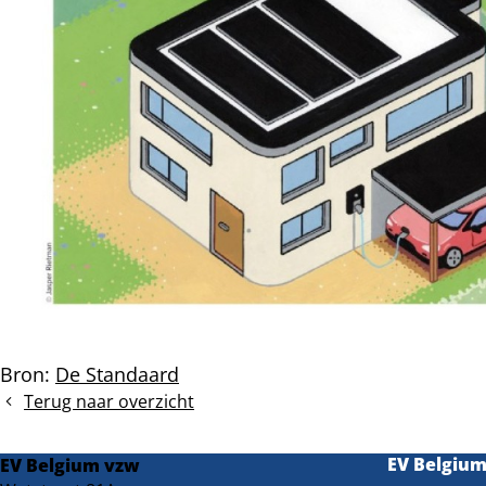
Bron:
De Standaard
Terug naar overzicht
EV Belgiu
EV Belgium vzw