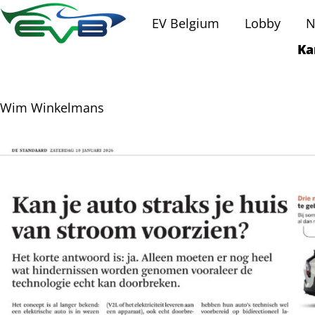
EV Belgium
Lobby
N
Ka
Wim Winkelmans
l
cebook
cht
nkedIn
mail