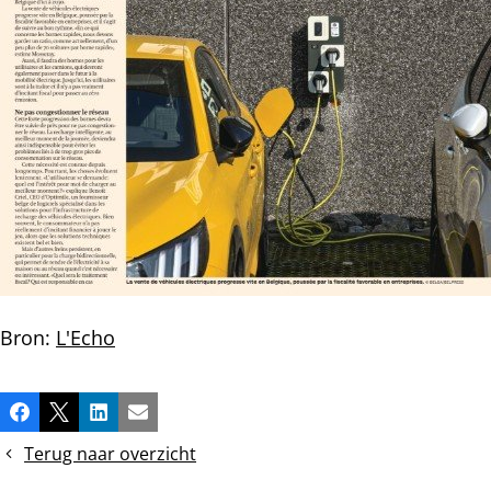
Bron:
L'Echo
Deel
Facebook
X
LinkedIn
E-mail
dit
Terug naar overzicht
bericht