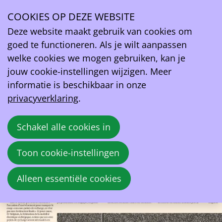
L'Echo
COOKIES OP DEZE WEBSITE
Deze website maakt gebruik van cookies om
Zal België erin slagen om binnen vijf jaar
goed te functioneren. Als je wilt aanpassen
120.000 nieuwe laadpalen te installeren?
welke cookies we mogen gebruiken, kan je
jouw cookie-instellingen wijzigen. Meer
20 augustus 2025 om 20:00
informatie is beschikbaar in onze
Benjamin Everaert
privacyverklaring
.
Schakel alle cookies in
Toon cookie-instellingen
Alleen essentiële cookies