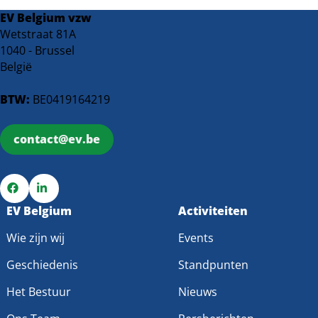
EV Belgium vzw
Wetstraat 81A
1040 - Brussel
België
BTW:
BE0419164219
contact@ev.be
Ga
EV Belgium
Ga
Activiteiten
naar
naar
Wie zijn wij
Events
Facebook
LinkedIn
Geschiedenis
Standpunten
Het Bestuur
Nieuws