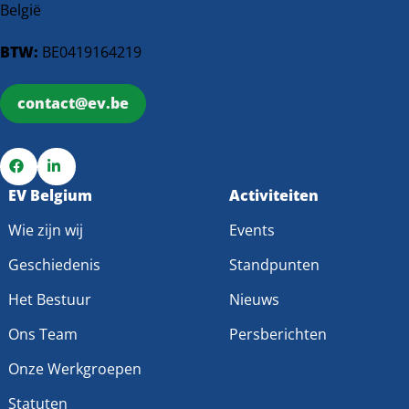
België
BTW:
BE0419164219
contact@ev.be
Ga
EV Belgium
Ga
Activiteiten
naar
naar
Wie zijn wij
Events
Facebook
LinkedIn
Geschiedenis
Standpunten
Het Bestuur
Nieuws
Ons Team
Persberichten
Onze Werkgroepen
Statuten