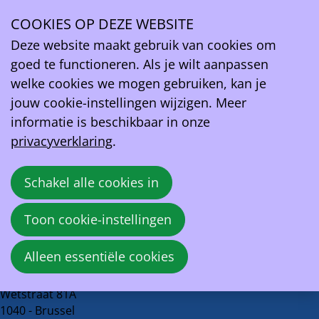
LN24
COOKIES OP DEZE WEBSITE
Ope
Deze website maakt gebruik van cookies om
Een gebrek aan elektrische oplaadpunten in
men
goed te functioneren. Als je wilt aanpassen
Wallonië
welke cookies we mogen gebruiken, kan je
jouw cookie-instellingen wijzigen. Meer
20 februari 2025 om 18:00
informatie is beschikbaar in onze
LN24
privacyverklaring
.
Bron:
LN24
Schakel alle cookies in
Deel
Facebook
X
LinkedIn
E-mail
Toon cookie-instellingen
dit
Terug naar overzicht
bericht
Alleen essentiële cookies
EV Belgium vzw
Wetstraat 81A
1040 - Brussel