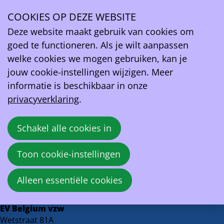
Het Laatste Nieuws
COOKIES OP DEZE WEBSITE
Ope
Deze website maakt gebruik van cookies om
Elektrische auto’s voor het eerst populairder
men
goed te functioneren. Als je wilt aanpassen
dan benzinewagens: is dit het einde van de
welke cookies we mogen gebruiken, kan je
brandstofmotor?
jouw cookie-instellingen wijzigen. Meer
informatie is beschikbaar in onze
23 oktober 2024 om 16:00
privacyverklaring
.
Steven Swinnen
Bron:
HLN
Schakel alle cookies in
Toon cookie-instellingen
Deel
Facebook
X
LinkedIn
E-mail
dit
Terug naar overzicht
Alleen essentiële cookies
bericht
EV Belgium vzw
Wetstraat 81A