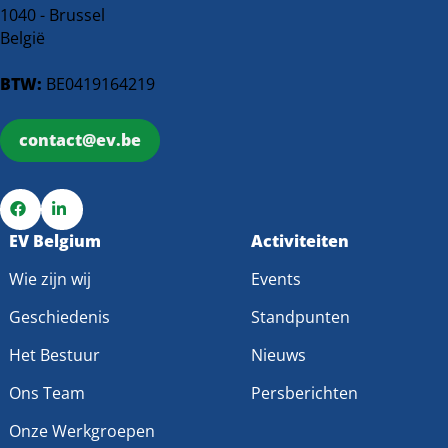
1040 - Brussel
België
BTW:
BE0419164219
contact@ev.be
Ga
EV Belgium
Ga
Activiteiten
naar
naar
Wie zijn wij
Events
Facebook
LinkedIn
Geschiedenis
Standpunten
Het Bestuur
Nieuws
Ons Team
Persberichten
Onze Werkgroepen