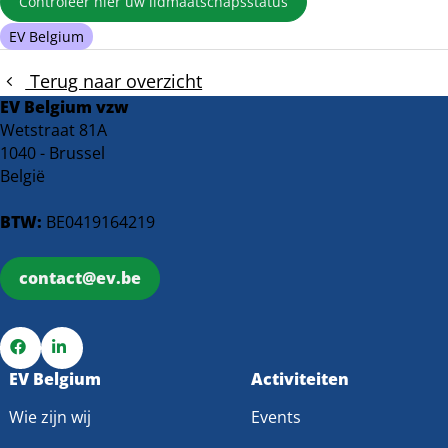
Controleer hier uw lidmaatschapsstatus
EV Belgium
Terug naar overzicht
EV Belgium vzw
Wetstraat 81A
1040 - Brussel
België
BTW:
BE0419164219
contact@ev.be
Ga
EV Belgium
Ga
Activiteiten
naar
naar
Wie zijn wij
Events
Facebook
LinkedIn