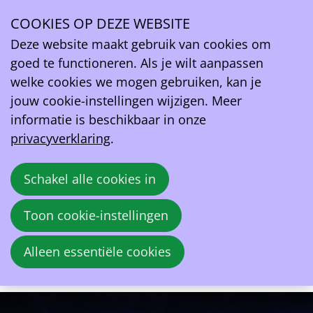
COOKIES OP DEZE WEBSITE
vr
Deze website maakt gebruik van cookies om
24
2026
apr
goed te functioneren. Als je wilt aanpassen
welke cookies we mogen gebruiken, kan je
12:00
- 16:30
jouw cookie-instellingen wijzigen. Meer
De Schorre - Congrescentrum de Pitte
informatie is beschikbaar in onze
EV Belgium Leadership Forum 2026
privacyverklaring
.
Deze besloten C-level strategiesessie brengt
Schakel alle cookies in
sectorleiders samen om de structurele
randvoorwaarden, risico’s en prioriteiten te
Toon cookie-instellingen
bespreken die bepalend zullen zijn voor de
verdere ontwikkeling van de Belgische EV-
Alleen essentiële cookies
markt.