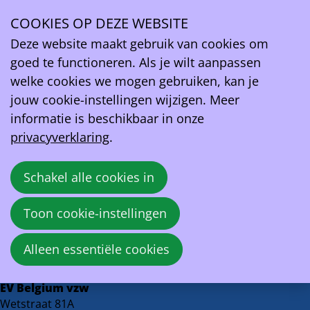
Unlocking the Internet of Energy - een evenement
van TEIA & EV Belgium
COOKIES OP DEZE WEBSITE
Ope
Deze website maakt gebruik van cookies om
men
donderdag 25 september 2025 van 16:00 uur tot
goed te functioneren. Als je wilt aanpassen
18:00 uur
bij
EV Belgium
welke cookies we mogen gebruiken, kan je
jouw cookie-instellingen wijzigen. Meer
De aanmeldperiode is voorbij
informatie is beschikbaar in onze
privacyverklaring
.
Op dit moment is het niet meer mogelijk om je
alsnog aan te melden omdat de aanmeldperiode
Schakel alle cookies in
voorbij is. Neemt contact met ons op om alsnog te
bekijken wat mogelijk is: contact@ev.be
Toon cookie-instellingen
Hulp nodig?
Alleen essentiële cookies
Contacteer ons
!
EV Belgium vzw
Wetstraat 81A