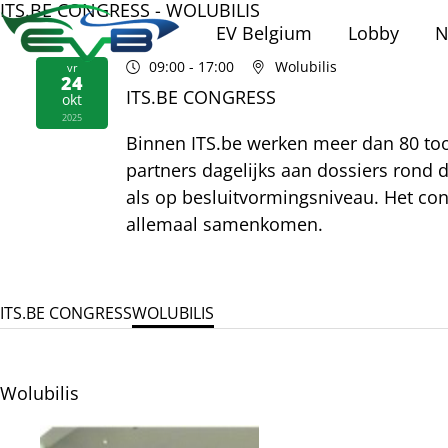
ITS.BE CONGRESS - WOLUBILIS
EV Belgium
Lobby
N
09:00
- 17:00
Wolubilis
vr
24
ITS.BE CONGRESS
okt
2025
Binnen ITS.be werken meer dan 80 to
partners dagelijks aan dossiers rond 
als op besluitvormingsniveau. Het cong
allemaal samenkomen.
ITS.BE CONGRESS
WOLUBILIS
Wolubilis