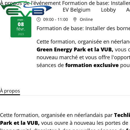
À propos de l’événement Formation de base: Installe
EV Belgium
Lobby
A
09:00
- 11:00
Online
mer.
08
Formation de base: Installer des born
févr.
2023
Cette formation, organisée en néerla
Green Energy Park et la VUB,
vous o
nouveau marché et vous offre l'opport
séances de
formation exclusive
pour
À propos
Cette formation, organisée en néerlandais par
Techl
Park et la VUB,
vous ouvre à nouveau les portes de