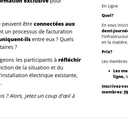
ormation exclusive
pour
En Ligne
Quoi?
e peuvent être
connectées aux
En vous inscr
t un processus de facturation
demi-journé
l'infrastruct
niquent-ils
entre eux ? Quels
en la matière
taires ?
Prix?
geons les participants à
réfléchir
Les membres d
ction de la situation et du
Les me
'installation électrique existante,
ligne,
l
.
Inscrivez-vo
membres:
I
s ? Alors, jetez un coup d'œil à