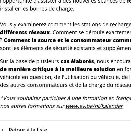
l'opportunité d'assister à des nouvelles séances de
f
installer les bornes de charge.
Vous y examinerez comment les stations de recharg
différents réseaux
. Comment se déroule exactemen
?
Comment la source et le consommateur commu
sont les éléments de sécurité existants et supplémen
Sur la base de plusieurs
cas élaborés
, nous encoura
de manière critique
à la meilleure solution
en fon
véhicule en question, de l'utilisation du véhicule, de l
des autres consommateurs et de la charge du réseau
*Vous souhaitez participer à une formation en françai
nos autres formations sur
www.ev.be/nl/kalender
Retour à la liste