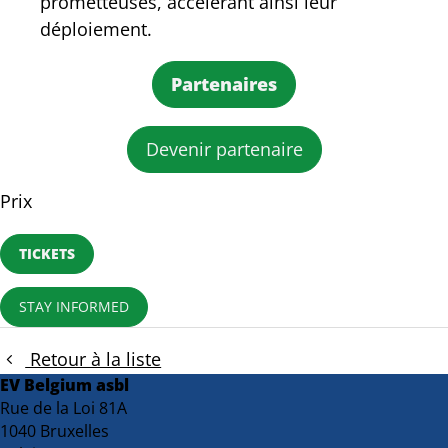
prometteuses, accélérant ainsi leur
déploiement.
Partenaires
Devenir partenaire
Prix
TICKETS
STAY INFORMED
Retour à la liste
EV Belgium asbl
Rue de la Loi 81A
1040 Bruxelles