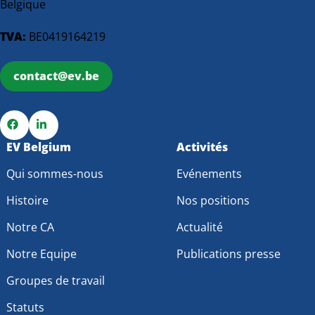
Belgique
TVA:
BE0419164219
contact@ev.be
Go
EV Belgium
Go
Activités
to
to
Qui sommes-nous
Evénements
Facebook
LinkedIn
Histoire
Nos positions
Notre CA
Actualité
Notre Equipe
Publications presse
Groupes de travail
Statuts