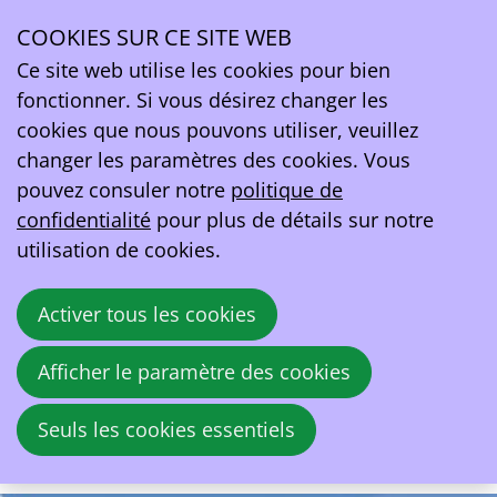
ITS.BE CONGRESS - ITS.BE CONGRESS
COOKIES SUR CE SITE WEB
Ce site web utilise les cookies pour bien
ven.
24
fonctionner. Si vous désirez changer les
oct.
cookies que nous pouvons utiliser, veuillez
2025
changer les paramètres des cookies. Vous
09:00
- 17:00
Wolubilis
pouvez consuler notre
politique de
ITS.BE CONGRESS
confidentialité
pour plus de détails sur notre
utilisation de cookies.
Au sein d'ITS.be, plus de 80 partenaires
publics et privés de premier plan travaillent
Activer tous les cookies
quotidiennement sur des dossiers liés à la
mobilité durable, tant au niveau des experts
Afficher le paramètre des cookies
que des décideurs. Le congrès est notre
événement annuel qui rassemble tous ces
Seuls les cookies essentiels
acteurs.