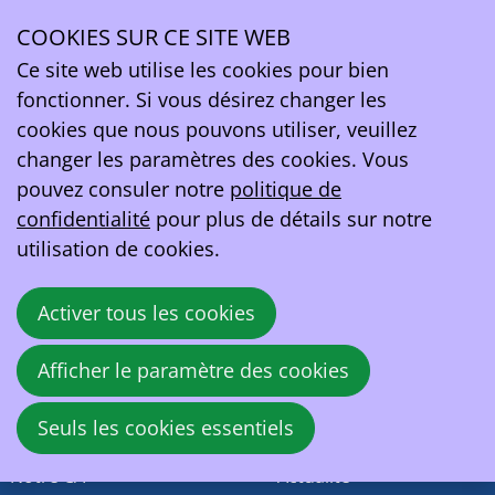
Poll
COOKIES SUR CE SITE WEB
Ce contenu n'est pas disponible actuellement dans
Ope
la langue que vous avez choisie
Ce site web utilise les cookies pour bien
men
EV Belgium asbl
fonctionner. Si vous désirez changer les
Rue de la Loi 81A
cookies que nous pouvons utiliser, veuillez
1040 Bruxelles
changer les paramètres des cookies. Vous
Belgique
pouvez consuler notre
politique de
confidentialité
pour plus de détails sur notre
TVA:
BE0419164219
utilisation de cookies.
contact@ev.be
Activer tous les cookies
EV Belgium
Activités
Afficher le paramètre des cookies
Qui sommes-nous
Evénements
Seuls les cookies essentiels
Histoire
Nos positions
Notre CA
Actualité