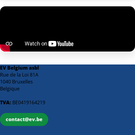
EV Belgium asbl
Rue de la Loi 81A
1040 Bruxelles
Belgique
TVA:
BE0419164219
contact@ev.be