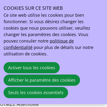
OTM25: Keynote slides
COOKIES SUR CE SITE WEB
Ope
Ce site web utilise les cookies pour bien
men
fonctionner. Si vous désirez changer les
2. On thE Move 2025 Morning Keynotes2.pdf
cookies que nous pouvons utiliser, veuillez
3. On thE Move 2025 Break Out 1.pdf
changer les paramètres des cookies. Vous
pouvez consuler notre
politique de
4. On thE Move 2025 Break Out 2.pdf
confidentialité
pour plus de détails sur notre
utilisation de cookies.
5. On thE Move 2025 Break Out 3.pdf
6. On thE Move 2025 Break Out 4.pdf
Activer tous les cookies
7. On thE Move 2025 Conclusion.pdf
Afficher le paramètre des cookies
1. On thE Move 2025 Morning Keynotes1.pdf
Seuls les cookies essentiels
OTM25: Aftermovie