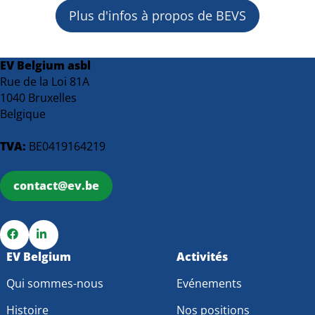
Plus d'infos à propos de BEVS
EV Belgium asbl
Rue de la Loi 81A
1040 Bruxelles
Belgique
TVA:
BE0419164219
contact@ev.be
Go
EV Belgium
Go
Activités
to
to
Qui sommes-nous
Evénements
Facebook
LinkedIn
Histoire
Nos positions