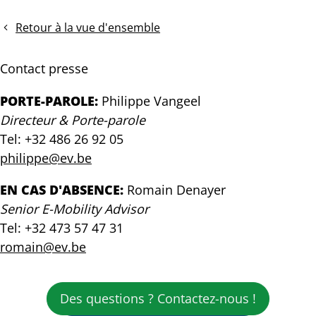
de
de
presse:
Presse
Retour à la vue d'ensemble
La
–
Belgique
Un
Contact presse
ne
demi-
doit
million
PORTE-PAROLE:
Philippe Vangeel
pas
de
Directeur & Porte-parole
céder
véhicules
Tel: +32 486 26 92 05
sur
électriques
l'objectif
:
philippe@ev.be
2035
le
parc
EN CAS D'ABSENCE:
Romain Denayer
automobile
Senior E-Mobility Advisor
belge
Tel: +32 473 57 47 31
franchit
romain@ev.be
une
nouvelle
étape
Des questions ? Contactez-nous !
importante