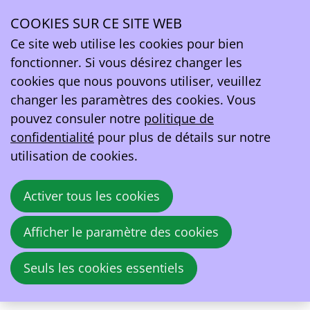
Conférence de presse: Le secteur des véhicules
électriques connaît une nouvelle année de
COOKIES SUR CE SITE WEB
croissance importante malgré les conditions
Ce site web utilise les cookies pour bien
fonctionner. Si vous désirez changer les
EV Belgium, la fédération pour la mobilité zéro
cookies que nous pouvons utiliser, veuillez
émission, a présenté aujourd'hui les chiffres du
changer les paramètres des cookies. Vous
marché pour 2025 et les perspectives pour 2026.
pouvez consuler notre
politique de
La conclusion est double : alors que le
confidentialité
pour plus de détails sur notre
déploiement des infrastructures de recharge
utilisation de cookies.
prend un essor impressionnant en Belgique, les
ventes de véhicules électriques (VE) restent,
Activer tous les cookies
malgré leur croissance, en deçà de leur
potentiel en raison de l'incertitude qui règne
Afficher le paramètre des cookies
sur le marché. Le secteur souligne l'urgence de
la situation, en particulier pour les acheteurs
Seuls les cookies essentiels
privés, les camionnettes et les camions.