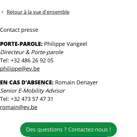
de
de
presse:
presse:
Retour à la vue d'ensemble
Infrastructure
Bart
de
Massin
Contact presse
recharge
nommé
:
en
PORTE-PAROLE:
Philippe Vangeel
il
tant
Directeur & Porte-parole
y
que
Tel: +32 486 26 92 05
a
nouveau
du
président
philippe@ev.be
pain
d'EV
sur
Belgium
EN CAS D'ABSENCE:
Romain Denayer
la
Senior E-Mobility Advisor
planche
Tel: +32 473 57 47 31
romain@ev.be
Des questions ? Contactez-nous !