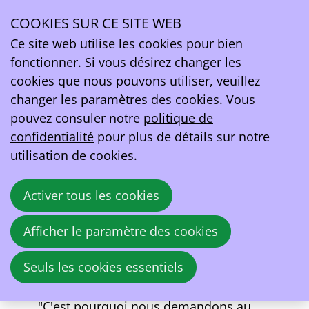
Communiqué de presse: EV Belgium demande une
mise en œuvre rapide du système de primes en
COOKIES SUR CE SITE WEB
Ope
Flandre
Ce site web utilise les cookies pour bien
men
fonctionner. Si vous désirez changer les
EV Belgium demande au gouvernement flamand de
cookies que nous pouvons utiliser, veuillez
mettre en place, rapidement, la prime à l'achat de
changer les paramètres des cookies. Vous
VE. Les Flamands sont clairement favorables à la
pouvez consuler notre
politique de
prime, ce qui est une bonne nouvelle. De nombreux
confidentialité
pour plus de détails sur notre
bons de commande ont été signés en pensant que la
utilisation de cookies.
prime arriverait. Nous ne devons pas décourager les
personnes qui veulent se lancer dans la conduite
Activer tous les cookies
électrique.
Afficher le paramètre des cookies
EV Belgium
6 février 2024
Seuls les cookies essentiels
"C'est pourquoi nous demandons au