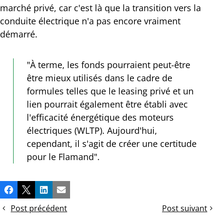
marché privé, car c'est là que la transition vers la
conduite électrique n'a pas encore vraiment
démarré.
"À terme, les fonds pourraient peut-être
être mieux utilisés dans le cadre de
formules telles que le leasing privé et un
lien pourrait également être établi avec
l'efficacité énergétique des moteurs
électriques (WLTP). Aujourd'hui,
cependant, il s'agit de créer une certitude
pour le Flamand".
Partager
Facebook
X
LinkedIn
Email
cette
Post précédent
Post suivant
publication!
Communiqué
Communiqué