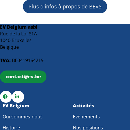
Plus d'infos à propos de BEVS
EV Belgium asbl
Rue de la Loi 81A
1040 Bruxelles
Belgique
TVA:
BE0419164219
contact@ev.be
Go
EV Belgium
Go
Activités
to
to
Qui sommes-nous
Evénements
Facebook
LinkedIn
Histoire
Nos positions