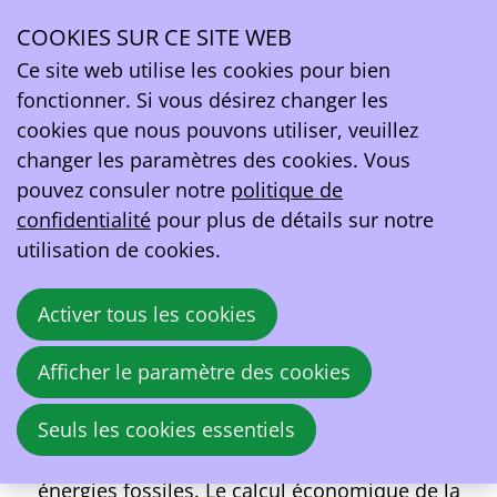
Opinion: TCO et mobilité : quand le « Total Cost of
Ownership » devient le « Total Cost of Oil »
COOKIES SUR CE SITE WEB
Ce site web utilise les cookies pour bien
fonctionner. Si vous désirez changer les
Dans les discussions sur l'électrification de la
cookies que nous pouvons utiliser, veuillez
mobilité, un concept revient souvent : le TCO, ou
«
changer les paramètres des cookies. Vous
Total Cost of Ownership »
. Les entreprises, les
pouvez consuler notre
politique de
gestionnaires de flottes et les transporteurs se
confidentialité
pour plus de détails sur notre
penchent de plus en plus sur ce coût total pour
utilisation de cookies.
comparer les différentes technologies de propulsion.
Cependant, ces dernières années, il est apparu
clairement que ce TCO reste fortement influencé par
Activer tous les cookies
un facteur extérieur au secteur lui-même : le prix du
pétrole et du gaz. Toute crise géopolitique – des
Afficher le paramètre des cookies
conflits au Moyen-Orient aux tensions sur les
Seuls les cookies essentiels
marchés mondiaux de l'énergie – se traduit presque
immédiatement par une hausse des prix des
énergies fossiles. Le calcul économique de la