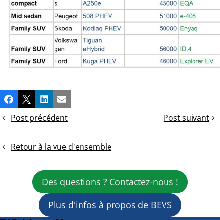
Partager
Facebook
X
LinkedIn
Email
cette
Post précédent
Post suivant
publication!
Opinion
Opinion:
:
Mieux
Le
vaut
Retour à la vue d'ensemble
plan
rouler
climat
prudemment
de
dans
Des questions ? Contactez-nous !
la
le
Flandre
bon
Plus d'infos à propos de BEVS
démarre
sens