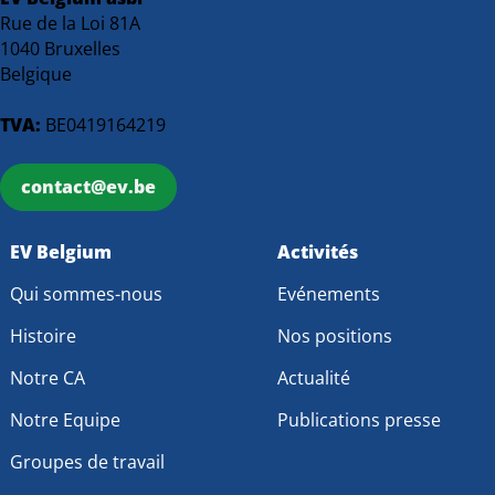
Rue de la Loi 81A
1040 Bruxelles
Belgique
TVA:
BE0419164219
contact@ev.be
EV Belgium
Activités
Qui sommes-nous
Evénements
Histoire
Nos positions
Notre CA
Actualité
Notre Equipe
Publications presse
Groupes de travail