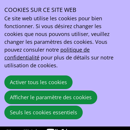
Mobility of the Future
Recording of the event
COOKIES SUR CE SITE WEB
Ope
Ce site web utilise les cookies pour bien
men
Partie1: Reglementation AFIR
fonctionner. Si vous désirez changer les
cookies que nous pouvons utiliser, veuillez
changer les paramètres des cookies. Vous
pouvez consuler notre
politique de
confidentialité
pour plus de détails sur notre
utilisation de cookies.
Activer tous les cookies
Partie2: Registe REDII
Afficher le paramètre des cookies
Seuls les cookies essentiels