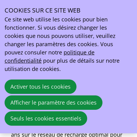
COOKIES SUR CE SITE WEB
lun.
24
Ce site web utilise les cookies pour bien
nov.
fonctionner. Si vous désirez changer les
2025
cookies que nous pouvons utiliser, veuillez
09:00
- 13:30
Horta Antwerpen
changer les paramètres des cookies. Vous
Congrès : Le réseau de recharge optimal
pouvez consuler notre
politique de
pour les véhicules électriques en Flandre
confidentialité
pour plus de détails sur notre
utilisation de cookies.
Construire ensemble les besoins pour
l'avenir
Activer tous les cookies
L'Europe souhaite déployer rapidement un
réseau étendu de bornes de recharge pour
Afficher le paramètre des cookies
les voitures particulières et les camions.
Lors de ce congrès de clôture, RetailSonar
Seuls les cookies essentiels
partagera les résultats de l'étude de deux
ans sur le réseau de recharge optimal pour