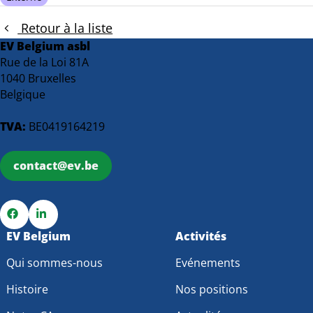
Retour à la liste
EV Belgium asbl
Rue de la Loi 81A
1040 Bruxelles
Belgique
TVA:
BE0419164219
contact@ev.be
Go
EV Belgium
Go
Activités
to
to
Qui sommes-nous
Evénements
Facebook
LinkedIn
Histoire
Nos positions