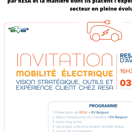
par RESA et la manière dont ils placent l'expé
secteur en pleine évol