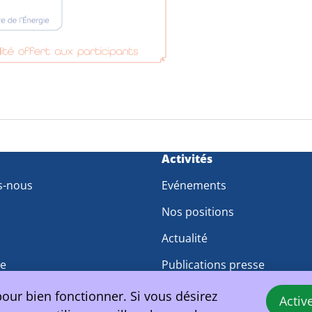
m
Activités
s-nous
Evénements
Nos positions
Actualité
pe
Publications presse
travail
pour bien fonctionner. Si vous désirez
Activ