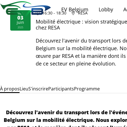
EV Belgium
Lobby
A
16:30
- 18:30
RESA
mar.
03
Mobilité électrique : vision stratégiqu
juin
chez RESA
2025
Découvrez l'avenir du transport lors 
Belgium sur la mobilité électrique. No
œuvre par RESA et la manière dont ils 
de ce secteur en pleine évolution.
À propos
Lieu
S'inscrire
Participants
Programme
Découvrez l'avenir du transport lors de l'évé
Belgium sur la mobilité électrique. Nous explo