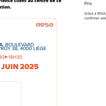
rience client au centre de ce
Prix
ution.
Grâce à RESA,
confirmer vot