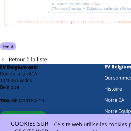
Event
Retour à la liste
EV Belgiu
EV Belgium asbl
Rue de la Loi 81A
Qui somme
1040 Bruxelles
Belgique
Histoire
Notre CA
TVA:
BE0419164219
Notre Equi
contact@ev.be
Groupes de 
COOKIES SUR
Ce site web utilise les cookies 