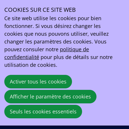
COOKIES SUR CE SITE WEB
jeu.
03
Ce site web utilise les cookies pour bien
avr.
fonctionner. Si vous désirez changer les
2025
cookies que nous pouvons utiliser, veuillez
16:00
- 22:00
Holiday Inn Brussels Airport
changer les paramètres des cookies. Vous
En route vers la Mobilité du Futur
pouvez consuler notre
politique de
confidentialité
pour plus de détails sur notre
Un an d’AFIR et un an de registre REDII
utilisation de cookies.
Ensemble, nous vous proposons une
Activer tous les cookies
plateforme unique pour explorer les
synergies entre la mobilité et l’énergie dans
Afficher le paramètre des cookies
le contexte des évolutions des
réglementations européennes.
Seuls les cookies essentiels