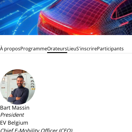
À propos
Programme
Orateurs
Lieu
S'inscrire
Participants
Bart Massin
President
EV Belgium
Chief E-Mobility Officer (CEO)