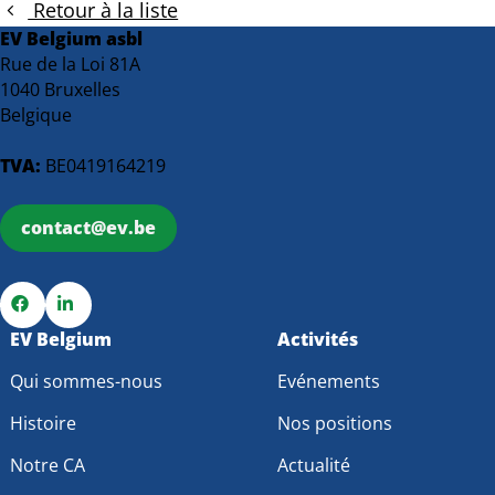
Retour à la liste
EV Belgium asbl
Rue de la Loi 81A
1040 Bruxelles
Belgique
TVA:
BE0419164219
contact@ev.be
Go
EV Belgium
Go
Activités
to
to
Qui sommes-nous
Evénements
Facebook
LinkedIn
Histoire
Nos positions
Notre CA
Actualité