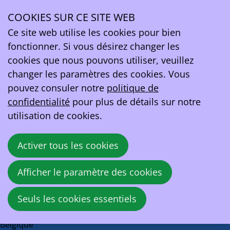
En route vers la Mobilité du Futur
COOKIES SUR CE SITE WEB
Ope
jeudi 3 avril 2025 de 16:00 à 22:00
at
Holiday Inn
Ce site web utilise les cookies pour bien
men
Brussels Airport
fonctionner. Si vous désirez changer les
cookies que nous pouvons utiliser, veuillez
La période d'inscription est terminée
changer les paramètres des cookies. Vous
pouvez consuler notre
politique de
It's no longer possible to register for the event,
confidentialité
pour plus de détails sur notre
because the registration period is over.
utilisation de cookies.
Besoin d’aide?
Activer tous les cookies
Des problèmes ou des questions lors de l'inscription
Afficher le paramètre des cookies
? N'hésitez pas à
nous contacter
.
EV Belgium asbl
Seuls les cookies essentiels
Rue de la Loi 81A
1040 Bruxelles
Belgique