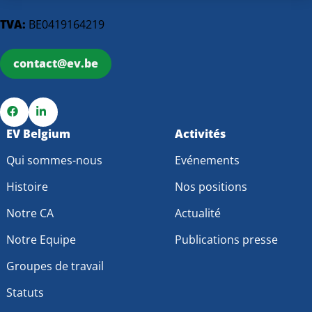
TVA:
BE0419164219
contact@ev.be
Go
EV Belgium
Go
Activités
to
to
Qui sommes-nous
Evénements
Facebook
LinkedIn
Histoire
Nos positions
Notre CA
Actualité
Notre Equipe
Publications presse
Groupes de travail
Statuts