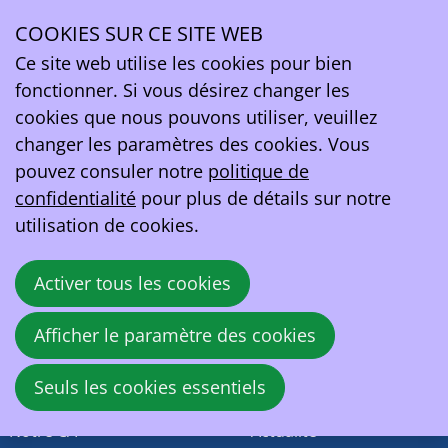
Messages Per Author
COOKIES SUR CE SITE WEB
Ce contenu n'est pas disponible actuellement dans
Ope
la langue que vous avez choisie
Ce site web utilise les cookies pour bien
men
EV Belgium asbl
fonctionner. Si vous désirez changer les
Rue de la Loi 81A
cookies que nous pouvons utiliser, veuillez
1040 Bruxelles
changer les paramètres des cookies. Vous
Belgique
pouvez consuler notre
politique de
confidentialité
pour plus de détails sur notre
TVA:
BE0419164219
utilisation de cookies.
contact@ev.be
Activer tous les cookies
EV Belgium
Activités
Afficher le paramètre des cookies
Qui sommes-nous
Evénements
Seuls les cookies essentiels
Histoire
Nos positions
Notre CA
Actualité