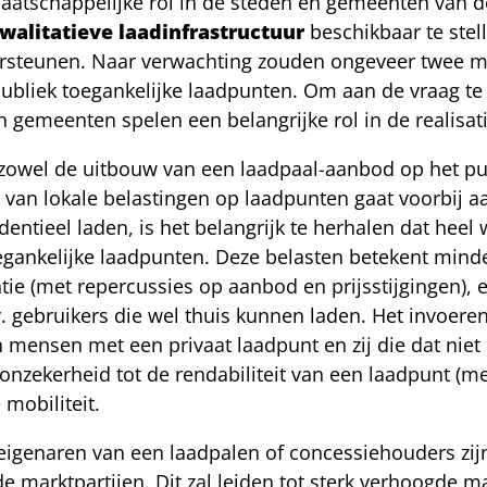
 maatschappelijke rol in de steden en gemeenten van 
walitatieve laadinfrastructuur
beschikbaar te stell
steunen. Naar verwachting zouden ongeveer twee milj
publiek toegankelijke laadpunten. Om aan de vraag te
 gemeenten spelen een belangrijke rol in de realisat
zowel de uitbouw van een laadpaal-aanbod op het pub
 van lokale belastingen op laadpunten gaat voorbij a
sidentieel laden, is het belangrijk te herhalen dat he
oegankelijke laadpunten. Deze belasten betekent mind
ie (met repercussies op aanbod en prijsstijgingen), e
v. gebruikers die wel thuis kunnen laden. Het invoeren
en mensen met een privaat laadpunt en zij die dat nie
zekerheid tot de rendabiliteit van een laadpunt (met
mobiliteit.
e eigenaren van een laadpalen of concessiehouders zi
e marktpartijen. Dit zal leiden tot sterk verhoogde ma