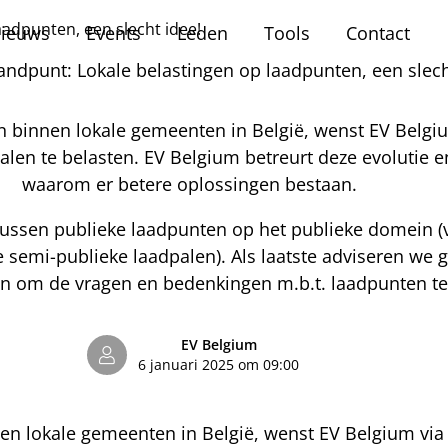
aadpunten, een slecht idee!
ieuws
Events
Leden
Tools
Contact
andpunt: Lokale belastingen op laadpunten, een slech
n binnen lokale gemeenten in België, wenst EV Belgiu
len te belasten. EV Belgium betreurt deze evolutie 
waarom er betere oplossingen bestaan.
tussen publieke laadpunten op het publieke domein (v
semi-publieke laadpalen). Als laatste adviseren we
n om de vragen en bedenkingen m.b.t. laadpunten ten
EV Belgium
6 januari 2025 om 09:00
en lokale gemeenten in België, wenst EV Belgium via 