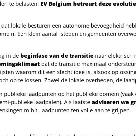
en te belasten.
EV Belgium betreurt deze evolutie
en dat lokale besturen een autonome bevoegdheid heb
omein. Een klein aantal steden en gemeenten overwe
og in de
beginfase van de transitie
naar elektrisch 
emingsklimaat
dat de transitie maximaal ondersteunt
lijsten waarom dit een slecht idee is, alsook oploss
och op te lossen. Zowel de lokale overheden, de laad
n publieke laadpunten op het publieke domein (vaak c
mi-publieke laadpalen). Als laatste
adviseren we g
kingen m.b.t. laadpunten ten volle aan te grijpen.