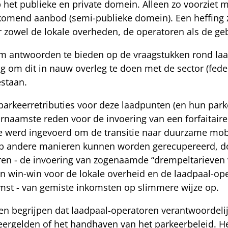
 het publieke en private domein. Alleen zo voorziet 
jkomend aanbod (semi-publieke domein). Een heffing 
r zowel de lokale overheden, de operatoren als de geb
m antwoorden te bieden op de vraagstukken rond laad
 om dit in nauw overleg te doen met de sector (federa
estaan.
 parkeerretributies voor deze laadpunten (en hun par
rnaamste reden voor de invoering van een forfaitaire
ze werd ingevoerd om de transitie naar duurzame mobi
p andere manieren kunnen worden gerecupereerd, do
en - de invoering van zogenaamde “drempeltarieven vi
n win-win voor de lokale overheid en de laadpaal-ope
st - van gemiste inkomsten op slimmere wijze op.
en begrijpen dat laadpaal-operatoren verantwoordelij
keergelden of het handhaven van het parkeerbeleid. H