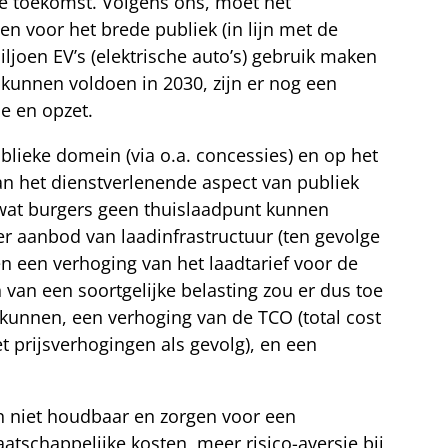
de toekomst. Volgens ons, moet het
en voor het brede publiek (in lijn met de
oen EV’s (elektrische auto’s) gebruik maken
 kunnen voldoen in 2030, zijn er nog een
ie en opzet.
lieke domein (via o.a. concessies) en op het
an het dienstverlenende aspect van publiek
el wat burgers geen thuislaadpunt kunnen
er aanbod van laadinfrastructuur (ten gevolge
n een verhoging van het laadtarief voor de
 van een soortgelijke belasting zou er dus toe
t kunnen, een verhoging van de TCO (total cost
 prijsverhogingen als gevolg), en een
jn niet houdbaar en zorgen voor een
atschappelijke kosten, meer risico-aversie bij