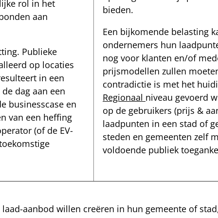
jke rol in het
bieden.
gebonden aan
Een bijkomende belasting ka
ondernemers hun laadpunten
tting. Publieke
nog voor klanten en/of med
lleerd op locaties
prijsmodellen zullen moete
esulteert in een
contradictie is met het huid
 de dag aan een
Regionaal
niveau gevoerd wo
 de businesscase en
op de gebruikers (prijs & aa
n van een heffing
laadpunten in een stad of g
perator (of de EV-
steden en gemeenten zelf m
 toekomstige
voldoende publiek toegankeli
 laad-aanbod willen creëren in hun gemeente of sta