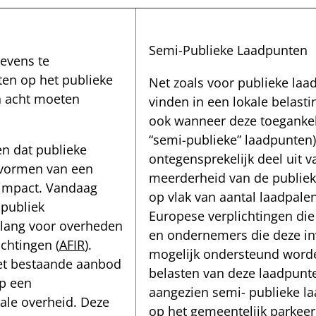
Semi-Publieke Laadpunten
evens te
ten op het publieke
Net zoals voor publieke la
n acht moeten
vinden in een lokale belasti
ook wanneer deze toegankeli
“semi-publieke” laadpunten
en dat publieke
ontegensprekelijk deel uit 
 vormen van een
meerderheid van de publiek
 impact. Vandaag
op vlak van aantal laadpalen
 publiek
Europese verplichtingen di
belang voor overheden
en ondernemers die deze in
chtingen (
AFIR
).
mogelijk ondersteund worde
het bestaande aanbod
belasten van deze laadpunte
op een
aangezien semi- publieke l
ale overheid. Deze
op het gemeentelijk parkeer