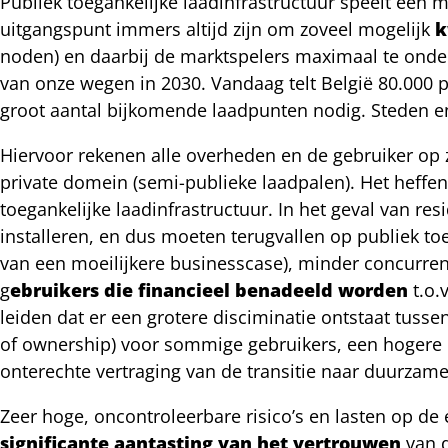
Publiek toegankelijke laadinfrastructuur speelt een
uitgangspunt immers altijd zijn om zoveel mogelijk
k
noden) en daarbij de marktspelers maximaal te onder
van onze wegen in 2030. Vandaag telt België 80.000 
groot aantal bijkomende laadpunten nodig. Steden en
Hiervoor rekenen alle overheden en de gebruiker op 
private domein (semi-publieke laadpalen). Het heffen
toegankelijke laadinfrastructuur. In het geval van re
installeren, en dus moeten terugvallen op publiek t
van een moeilijkere businesscase), minder concurrent
g
ebruikers die financieel benadeeld worden
t.o.
leiden dat er een grotere disciminatie ontstaat tuss
of ownership) voor sommige gebruikers, een hogere on
onterechte vertraging van de transitie naar duurzame 
Zeer hoge, oncontroleerbare risico’s en lasten op d
significante aantasting van het vertrouwen
van d