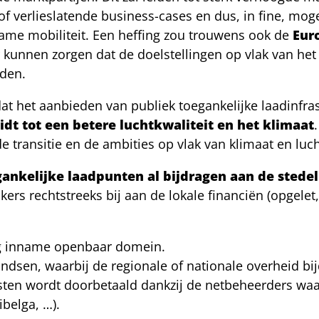
f verlieslatende business-cases en dus, in fine, moge
urzame mobiliteit. Een heffing zou trouwens ook de
Euro
r kunnen zorgen dat de doelstellingen op vlak van het 
rden.
t het aanbieden van publiek toegankelijke laadinfra
dt tot een betere luchtkwaliteit en het klimaat
 transitie en de ambities op vlak van klimaat en luc
gankelijke laadpunten al bijdragen aan de stede
kers rechtstreeks bij aan de lokale financiën (opgelet
ng inname openbaar domein.
ndsen, waarbij de regionale of nationale overheid b
asten wordt doorbetaald dankzij de netbeheerders wa
ibelga, …).