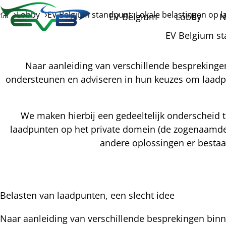
Lobby
EV Belgium standpunt: Lokale belastingen op l
EV Belgium
Lobby
N
EV Belgium st
Naar aanleiding van verschillende besprekinge
ondersteunen en adviseren in hun keuzes om laadpa
We maken hierbij een gedeeltelijk onderscheid 
laadpunten op het private domein (de zogenaamde 
andere oplossingen er bestaa
Belasten van laadpunten, een slecht idee
l
Naar aanleiding van verschillende besprekingen binn
cebook