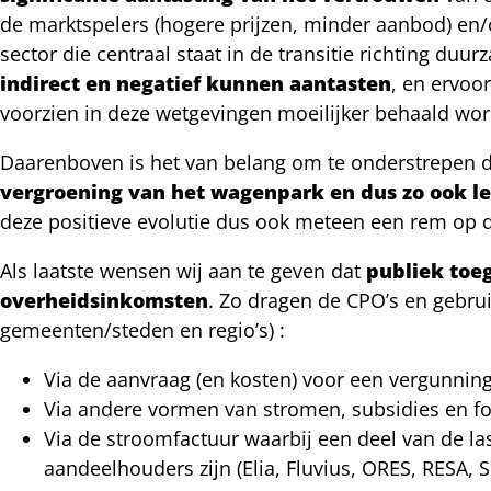
de marktspelers (hogere prijzen, minder aanbod) en/o
sector die centraal staat in de transitie richting du
indirect en negatief kunnen aantasten
, en ervoo
voorzien in deze wetgevingen moeilijker behaald wo
Daarenboven is het van belang om te onderstrepen da
vergroening van het wagenpark en dus zo ook lei
deze positieve evolutie dus ook meteen een rem op de
Als laatste wensen wij aan te geven dat
publiek toe
overheidsinkomsten
. Zo dragen de CPO’s en gebrui
gemeenten/steden en regio’s) :
Via de aanvraag (en kosten) voor een vergunni
Via andere vormen van stromen, subsidies en fo
Via de stroomfactuur waarbij een deel van de l
aandeelhouders zijn (Elia, Fluvius, ORES, RESA, S