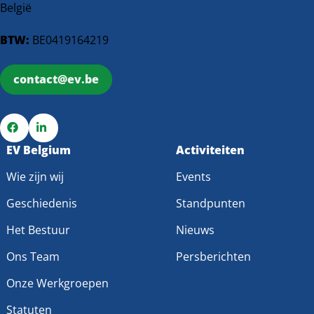
België
BTW:
BE0419164219
contact@ev.be
Ga
EV Belgium
Ga
Activiteiten
naar
naar
Wie zijn wij
Events
Facebook
LinkedIn
Geschiedenis
Standpunten
Het Bestuur
Nieuws
Ons Team
Persberichten
Onze Werkgroepen
Statuten