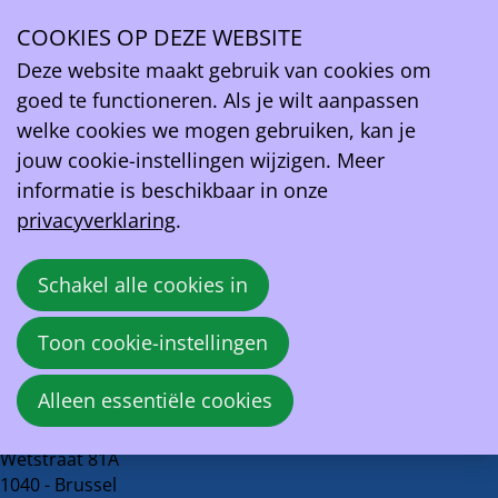
Vroom.be
COOKIES OP DEZE WEBSITE
Ope
Deze website maakt gebruik van cookies om
Bidirectioneel laden in België: alles wat je moet
men
goed te functioneren. Als je wilt aanpassen
weten
welke cookies we mogen gebruiken, kan je
jouw cookie-instellingen wijzigen. Meer
23 augustus 2024 om 11:00
informatie is beschikbaar in onze
Sébastien Vanhouche
privacyverklaring
.
Bron:
Vroom.be
Schakel alle cookies in
Deel
Facebook
X
LinkedIn
E-mail
Toon cookie-instellingen
dit
Terug naar overzicht
bericht
Alleen essentiële cookies
EV Belgium vzw
Wetstraat 81A
1040 - Brussel