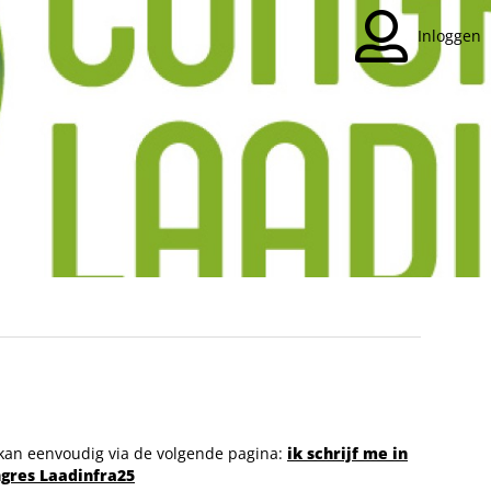
Inloggen
kan eenvoudig via de volgende pagina:
ik schrijf me in
ngres Laadinfra25