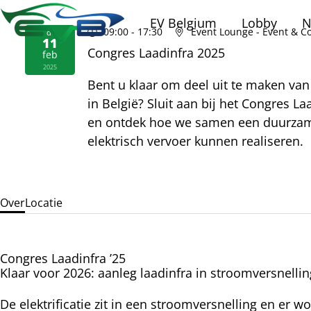
EV Belgium
Lobby
N
09:00
- 17:30
Event Lounge - Event & C
di
11
Congres Laadinfra 2025
feb
2025
Bent u klaar om deel uit te maken van
in België? Sluit aan bij het Congres La
en ontdek hoe we samen een duurzame
elektrisch vervoer kunnen realiseren.
Over
Locatie
Congres Laadinfra ’25
Klaar voor 2026: aanleg laadinfra in stroomversnellin
De elektrificatie zit in een stroomversnelling en er w