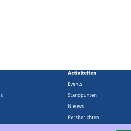
m
Activiteiten
Events
is
Standpunten
Nieuws
Persberichten
groepen