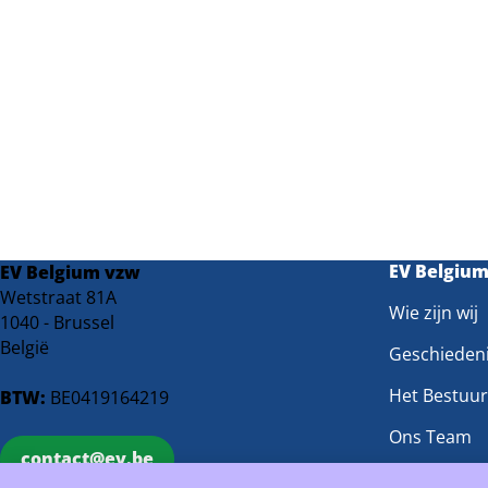
EV Belgiu
EV Belgium vzw
Wetstraat 81A
Wie zijn wij
1040 - Brussel
België
Geschieden
Het Bestuur
BTW:
BE0419164219
Ons Team
contact@ev.be
Onze Werk