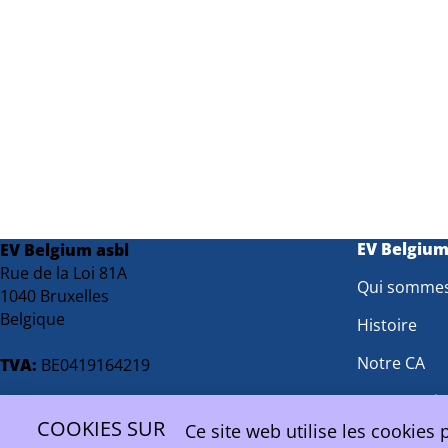
EV Belgiu
EV Belgium asbl
Rue de la Loi 81A
Qui somme
1040 Bruxelles
Belgique
Histoire
Notre CA
TVA:
BE0419164219
Notre Equi
contact@ev.be
COOKIES SUR
Ce site web utilise les cookies 
Groupes de 