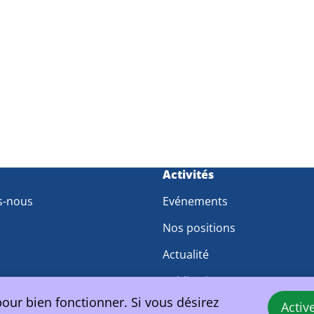
m
Activités
s-nous
Evénements
Nos positions
Actualité
pe
Publications presse
pour bien fonctionner. Si vous désirez
Activ
travail