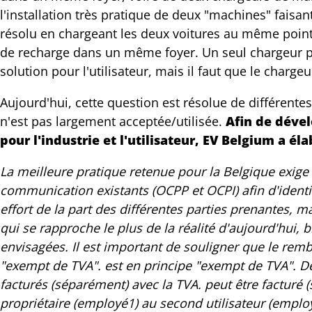
l'installation très pratique de deux "machines" fais
nkedIn
résolu en chargeant les deux voitures au même point d
ail
de recharge dans un même foyer. Un seul chargeur p
solution pour l'utilisateur, mais il faut que le charge
Aujourd'hui, cette question est résolue de différente
n'est pas largement acceptée/utilisée.
Afin de dével
pour l'industrie et l'utilisateur, EV Belgium a é
La meilleure pratique retenue pour la Belgique exige
communication existants (OCPP et OCPI) afin d'ident
effort de la part des différentes parties prenantes, m
qui se rapproche le plus de la réalité d'aujourd'hui, 
envisagées. Il est important de souligner que le rem
"exempt de TVA". est en principe "exempt de TVA". Des 
facturés (séparément) avec la TVA. peut être facturé 
propriétaire (employé1) au second utilisateur (emp