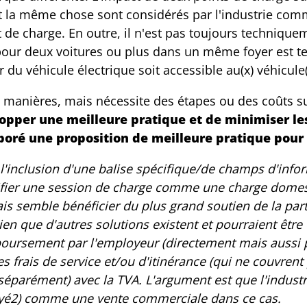
ant la même chose sont considérés par l'industrie co
e charge. En outre, il n'est pas toujours techniqueme
our deux voitures ou plus dans un même foyer est t
ur du véhicule électrique soit accessible au(x) véhicule
s manières, mais nécessite des étapes ou des coûts su
opper une meilleure pratique et de minimiser le
laboré une proposition de meilleure pratique pour 
 l'inclusion d'une balise spécifique/de champs d'info
ifier une session de charge comme une charge domest
ais semble bénéficier du plus grand soutien de la part
bien que d'autres solutions existent et pourraient êtr
boursement par l'employeur (directement mais aussi p
frais de service et/ou d'itinérance (qui ne couvrent p
(séparément) avec la TVA. L'argument est que l'industr
loyé2) comme une vente commerciale dans ce cas.