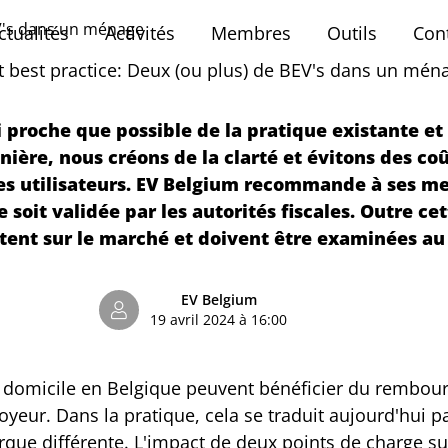
EV's dans un ménage
ctualités
Activités
Membres
Outils
Con
t best practice: Deux (ou plus) de BEV's dans un mén
i proche que possible de la pratique existante et 
nière, nous créons de la clarté et évitons des co
les utilisateurs. EV Belgium recommande à ses mem
soit validée par les autorités fiscales. Outre ce
ent sur le marché et doivent être examinées au 
EV Belgium
19 avril 2024 à 16:00
à domicile en Belgique peuvent bénéficier du rembour
loyeur. Dans la pratique, cela se traduit aujourd'hui 
ue différente. L'impact de deux points de charge su