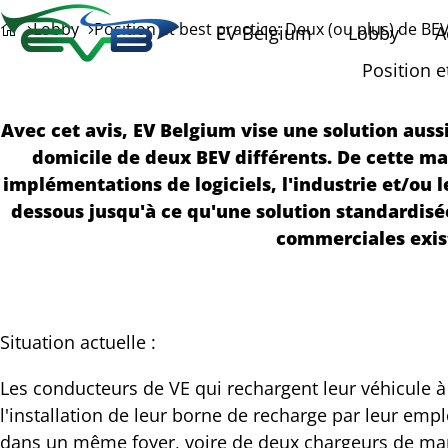
Lobby
Position et best practice: Deux (ou plus) de B
EV Belgium
Lobby
A
Position e
Avec cet avis, EV Belgium vise une solution auss
domicile de deux BEV différents. De cette ma
implémentations de logiciels, l'industrie et/ou 
dessous jusqu'à ce qu'une solution standardisée 
commerciales exist
Situation actuelle :
ager
Les conducteurs de VE qui rechargent leur véhicule 
cebook
e
l'installation de leur borne de recharge par leur emp
ication!
dans un même foyer, voire de deux chargeurs de marq