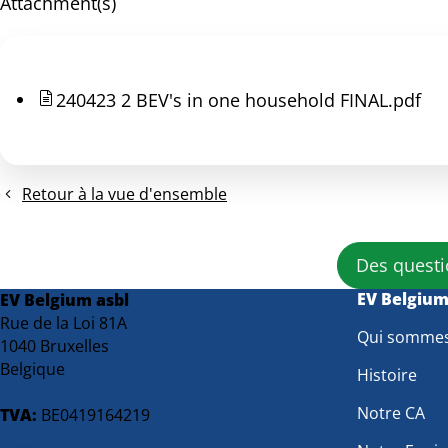
Attachment(s)
240423 2 BEV's in one household FINAL.pdf
Retour à la vue d'ensemble
Des questi
EV Belgiu
EV Belgium asbl
Rue de la Loi 81A
Qui somme
1040 Bruxelles
Belgique
Histoire
Notre CA
TVA:
BE0419164219