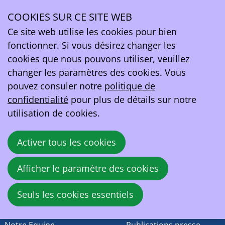
Ce contenu n'est pas disponible actuellement dans
COOKIES SUR CE SITE WEB
la langue que vous avez choisie
Ope
Ce site web utilise les cookies pour bien
EV Belgium asbl
men
Rue de la Loi 81A
fonctionner. Si vous désirez changer les
1040 Bruxelles
cookies que nous pouvons utiliser, veuillez
Belgique
changer les paramètres des cookies. Vous
pouvez consuler notre
politique de
TVA:
BE0419164219
confidentialité
pour plus de détails sur notre
utilisation de cookies.
contact@ev.be
Activer tous les cookies
EV Belgium
Activités
Qui sommes-nous
Evénements
Afficher le paramètre des cookies
Histoire
Nos positions
Seuls les cookies essentiels
Notre CA
Actualité
Notre Equipe
Publications presse