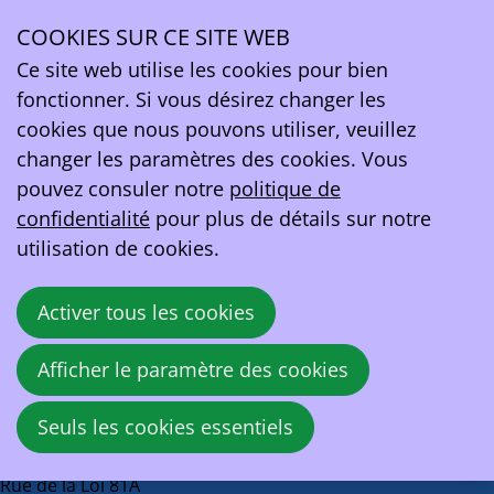
Gazet van Antwerpen
COOKIES SUR CE SITE WEB
Ope
Ce site web utilise les cookies pour bien
Katoen Natie passe la plus grosse commande de
men
fonctionner. Si vous désirez changer les
BMW et Mini électriques jamais enregistrée
cookies que nous pouvons utiliser, veuillez
dans notre pays : « Poutine nous a aidés »
changer les paramètres des cookies. Vous
pouvez consuler notre
politique de
5 juin 2026 à 15:45
confidentialité
pour plus de détails sur notre
Jonas Van Boxel & Christof Willocx
utilisation de cookies.
Source:
Gazet van Antwerpen
Activer tous les cookies
Partager
Facebook
X
LinkedIn
Email
Afficher le paramètre des cookies
cette
Retour à la vue d'ensemble
publication!
Seuls les cookies essentiels
EV Belgium asbl
Rue de la Loi 81A